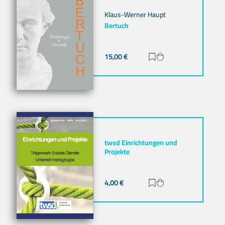
Klaus-Werner Haupt
Bertuch
15,00
€
Zur Merkliste hinz
Zum Warenkorb h
twsd Einrichtungen und
Projekte
4,00
€
Zur Merkliste hinz
Zum Warenkorb h