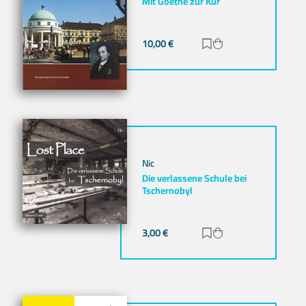
Mit Goethe zur Kur
10,00
€
Zur Merkliste hinz
Zum Warenkorb h
Nic
Die verlassene Schule bei
Tschernobyl
3,00
€
Zur Merkliste hinz
Zum Warenkorb h