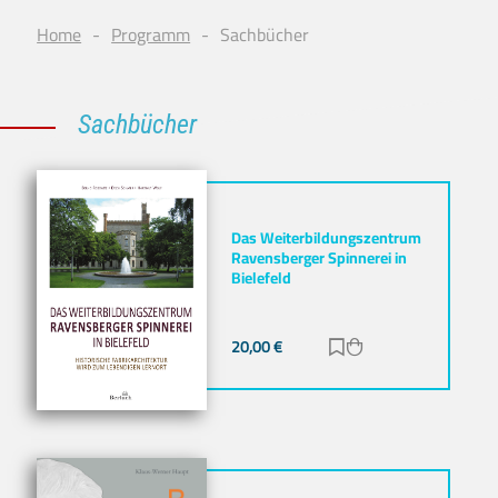
Home
Programm
Sachbücher
Sachbücher
Das Weiterbildungszentrum
Ravensberger Spinnerei in
Bielefeld
20,00
€
Zur Merkliste hinz
Zum Warenkorb h