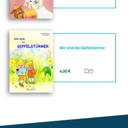
Wir sind die Gipfelstürmer
4,00
€
Zur Merkliste hinz
Zum Warenkorb h