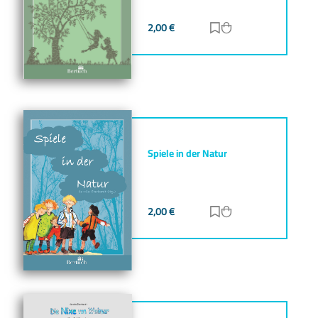
2,00
€
Zur Merkliste hinz
Zum Warenkorb h
Spiele in der Natur
2,00
€
Zur Merkliste hinz
Zum Warenkorb h