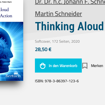
Dr. Dr. h.c. Johann F. Schn
Martin Schneider
Thinking Aloud
Softcover, 172 Seiten, 2020
28,50
€
In den Warenkorb
Merken
ISBN:
978-3-86397-123-6