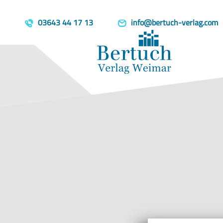
Home
Produkte
Thinking Alou
template=book, parent=/produkte/, include=hidden, book_person
03643 44 17 13
info@bertuch-verlag.com