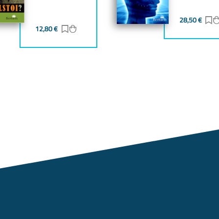
gen
zufügen
28,50
€
Z
12,80
€
Zur Merkliste hinzufügen
Zum Warenkorb hinzufügen