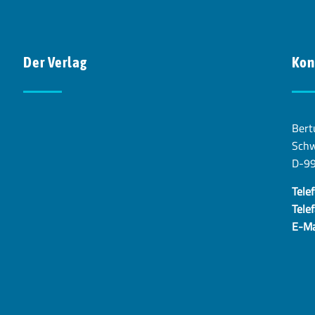
Der Verlag
Kon
Bert
Schw
D-9
Telef
Telef
E-Ma