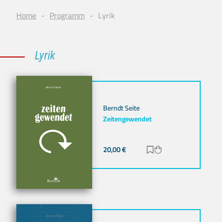
Home
Programm
Lyrik
Lyrik
Berndt Seite
Zeitengewendet
20,00
€
Zur Merkliste hinz
Zum Warenkorb h