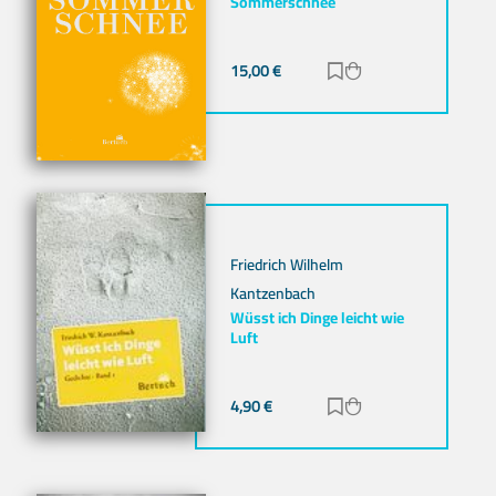
Sommerschnee
15,00
€
Zur Merkliste hinz
Zum Warenkorb h
Friedrich Wilhelm
Kantzenbach
Wüsst ich Dinge leicht wie
Luft
4,90
€
Zur Merkliste hinz
Zum Warenkorb h