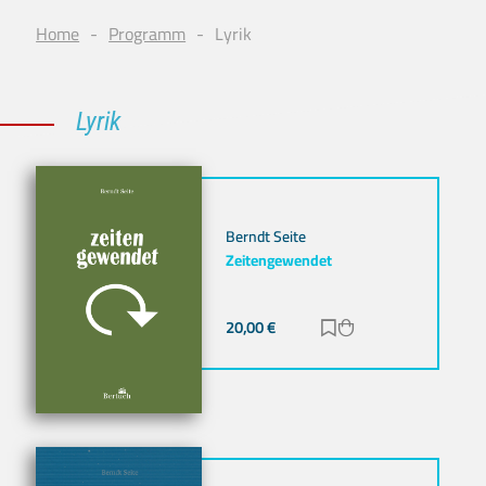
Home
Programm
Lyrik
Lyrik
Berndt Seite
Zeitengewendet
20,00
€
Zur Merkliste hinz
Zum Warenkorb h