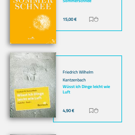
Sommerschnee
15,00
€
Zur Merkliste hinz
Zum Warenkorb h
Friedrich Wilhelm
Kantzenbach
Wüsst ich Dinge leicht wie
Luft
4,90
€
Zur Merkliste hinz
Zum Warenkorb h