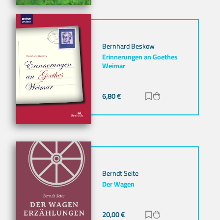
Bernhard Beskow
Erinnerungen an Goethes
Weimar
6,80
€
Zur Merkliste hinz
Zum Warenkorb h
Berndt Seite
Der Wagen
20,00
€
Zur Merkliste hinz
Zum Warenkorb h