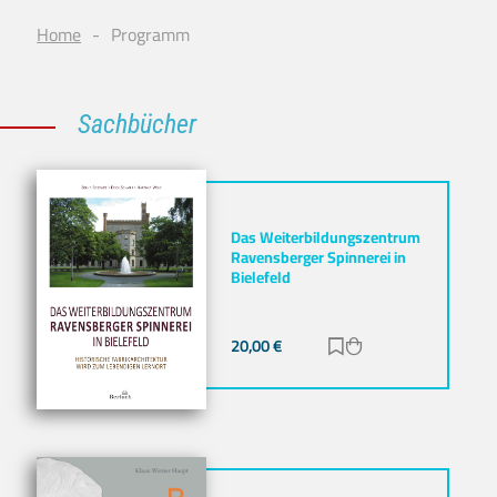
Home
Programm
Sachbücher
Das Weiterbildungszentrum
Ravensberger Spinnerei in
Bielefeld
20,00
€
Zur Merkliste hinz
Zum Warenkorb h