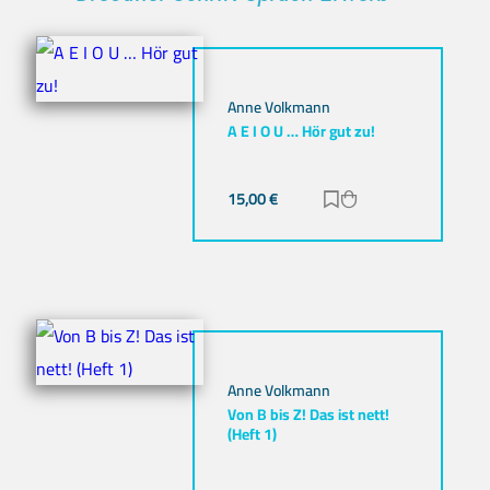
Anne Volkmann
A E I O U … Hör gut zu!
15,00
€
Zur Merkliste hinz
Zum Warenkorb h
Anne Volkmann
Von B bis Z! Das ist nett!
(Heft 1)