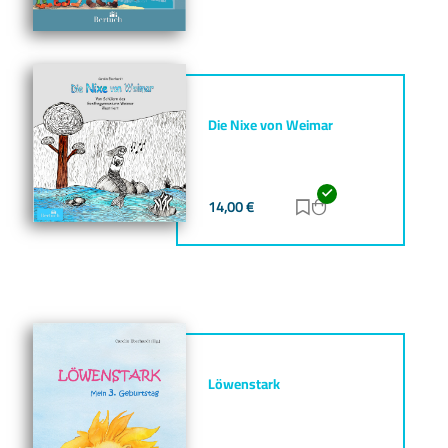
Die Nixe von Weimar
14,00
€
Zur Merkliste hinz
Zum Warenkorb h
Löwenstark