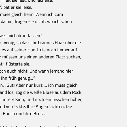
ielt sie fest. Und lächelte.
 bat er sie leise.
h muss gleich heim. Wenn ich zum
da bin, fragen sie nicht, wo ich schon
ass mich dran fassen.“
n wenig, so dass ihr braunes Haar über die
te es auf seiner Hand, die noch immer auf
Wir müssen uns einen anderen Platz suchen,
“, flüsterte sie.
och auch nicht. Und wenn jemand hier
 ihn früh genug…“
n. „Gut! Aber nur kurz … ich muss gleich
Hand los, zog die weiße Bluse aus dem Rock
s unters Kinn, und noch ein bisschen höher,
und verdeckte. Ihre Augen lachten. Die
n Bauch und ihre Brust.