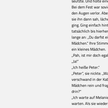
seufzte. Und holte ein
Bei dem Fest war sovi
den Augen verlor. Abe
sie ihn dann sah, läche
ging. Ging einfach hint
tatsächlich bis hierhe
lange an: „Du darfst ei
Mädchen.“ Ihre Stimme
ein kleines Mädchen.
„Pah, ist mir doch ega
„Ja!“
„Ich heiße Peter.“
„Peter“, sie nickte. „
verschwand in der Ka
Mädchen rein und fra
drin?“
„Ich warte auf Melanie.
warten. Als sie wiede