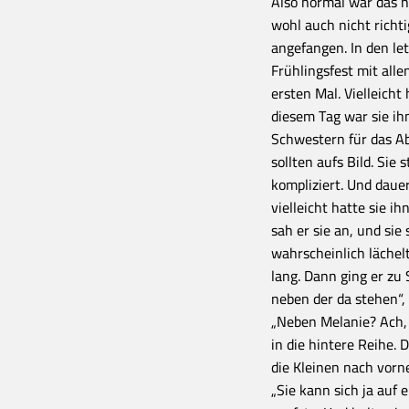
Also normal war das n
wohl auch nicht richt
angefangen. In den le
Frühlingsfest mit alle
ersten Mal. Vielleicht
diesem Tag war sie ih
Schwestern für das Abs
sollten aufs Bild. Sie
kompliziert. Und dauer
vielleicht hatte sie i
sah er sie an, und sie
wahrscheinlich lächel
lang. Dann ging er zu 
neben der da stehen“, 
„Neben Melanie? Ach,
in die hintere Reihe.
die Kleinen nach vorne
„Sie kann sich ja auf 