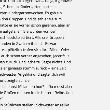
icht. Und auch irgendwie… na ja, irgendwie
ig. Schon im Kindergarten hatte es
tzten Kindergartenwochen. Es gab ein
n drei Gruppen. Und da sah er sie zum
 hatte er sie vorher schon gesehen, aber an
m aufgefallen. Sie wurden von den
chiedsfoto sortiert. Alle drei Gruppen
 standen in Zweierreihen da. Es war
te… plötzlich trafen sich ihre Blicke. Oder
hn auch schon vorher angesehen; jedenfalls
 sah zurück. Und lächelte. Sagte nichts. Und
te er genauso stumm zurück – eine Zeit
Schwester Angelika und sagte: „Ich will
und zeigte auf sie.
 du kennst Melanie schon? – Du musst aber
 Die Großen müssen in die hintere Reihe. Und
.“
ein Stühlchen stellen.“ Schwester Angelika