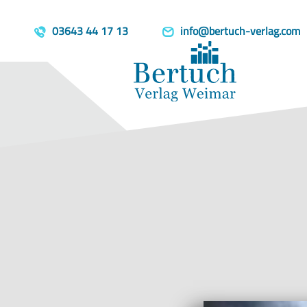
Home
Produkte
Raum 101
template=book, parent=/produkte/, include=hidden, book_person
03643 44 17 13
info@bertuch-verlag.com