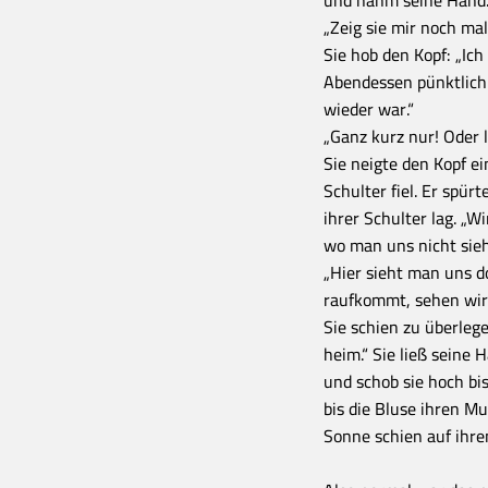
und nahm seine Hand. H
„Zeig sie mir noch mal“,
Sie hob den Kopf: „Ic
Abendessen pünktlich 
wieder war.“
„Ganz kurz nur! Oder l
Sie neigte den Kopf ei
Schulter fiel. Er spür
ihrer Schulter lag. „
wo man uns nicht sieht
„Hier sieht man uns d
raufkommt, sehen wir
Sie schien zu überlege
heim.“ Sie ließ seine 
und schob sie hoch bi
bis die Bluse ihren M
Sonne schien auf ihre