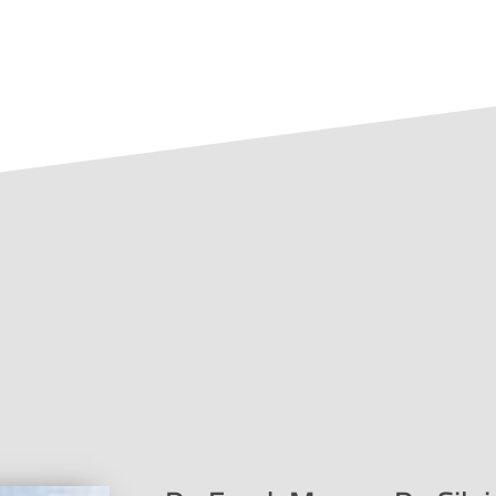
s.person.id=16708template=book, parent=/produkte/, include=hi