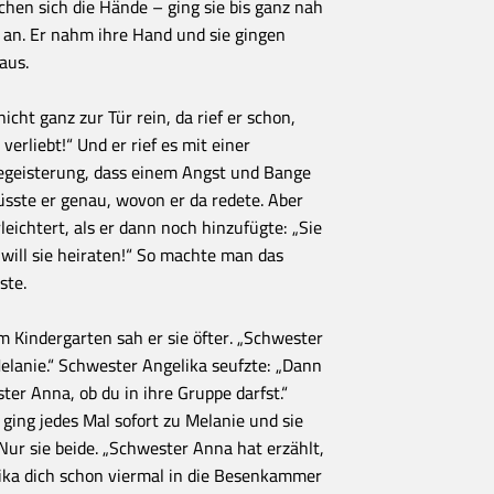
chen sich die Hände – ging sie bis ganz nah
n an. Er nahm ihre Hand und sie gingen
aus.
cht ganz zur Tür rein, da rief er schon,
erliebt!“ Und er rief es mit einer
Begeisterung, dass einem Angst und Bange
sste er genau, wovon er da redete. Aber
leichtert, als er dann noch hinzufügte: „Sie
 will sie heiraten!“ So machte man das
ste.
m Kindergarten sah er sie öfter. „Schwester
Melanie.“ Schwester Angelika seufzte: „Dann
ter Anna, ob du in ihre Gruppe darfst.“
r ging jedes Mal sofort zu Melanie und sie
Nur sie beide. „Schwester Anna hat erzählt,
ika dich schon viermal in die Besenkammer