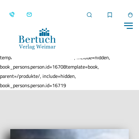
Suche
Merkliste
Wa
Me
Home
Produkte
Raum 101
template=book, parent=/produkte/, include=hidden,
book_persons.person.id=16708template=book,
parent=/produkte/, include=hidden,
book_persons.person.id=16719