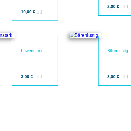
2,00
€
Zu
Z
en
ufügen
10,00
€
Zur Merkliste hinzufügen
Zum Warenkorb hinzufügen
Löwenstark
Bärenlustig
3,00
€
Zur Merkliste hinzufügen
Zum Warenkorb hinzufügen
3,00
€
Zu
Z
en
ufügen