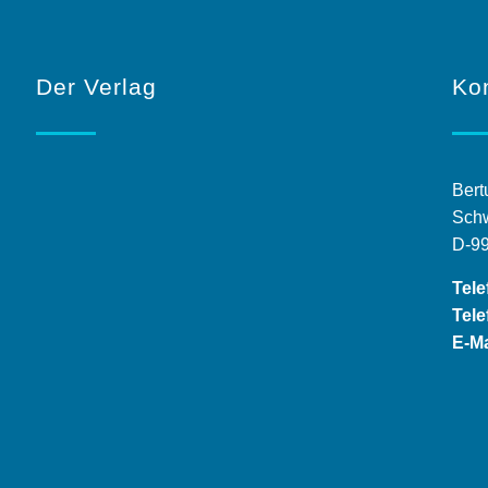
Der Verlag
Ko
Bert
Schw
D-9
Tele
Tele
E-Ma