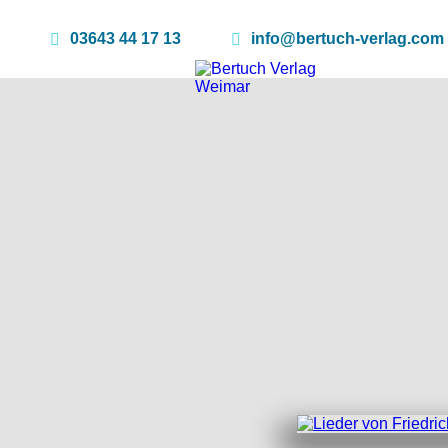
Home
Produkte
Lieder von Fr
template=book, parent=/produkte/, include=hidden, book_pers
03643 44 17 13
info@bertuch-verlag.com