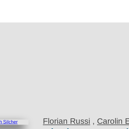
iedrich Silcher
ons.person.id=16712template=book, parent=/produkte/, includ
Florian Russi
,
Carolin 