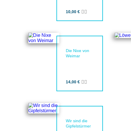
10,00
€
Zur Merkliste hinzufüg
Zum Warenkorb hinz
Die Nixe von
Weimar
14,00
€
Zur Merkliste hinzufüg
Zum Warenkorb hinz
Wir sind die
Gipfelstürmer