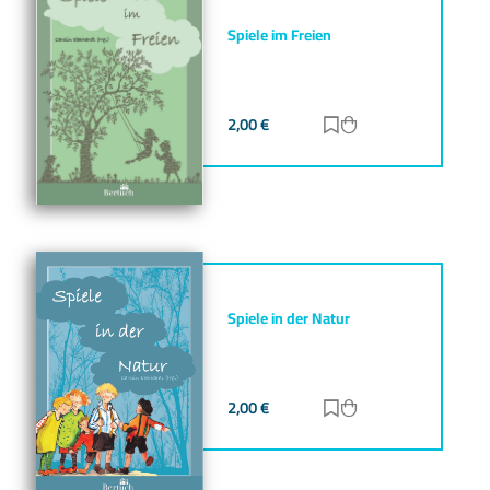
Spiele im Freien
2,00
€
Zur Merkliste hinz
Zum Warenkorb h
Spiele in der Natur
2,00
€
Zur Merkliste hinz
Zum Warenkorb h