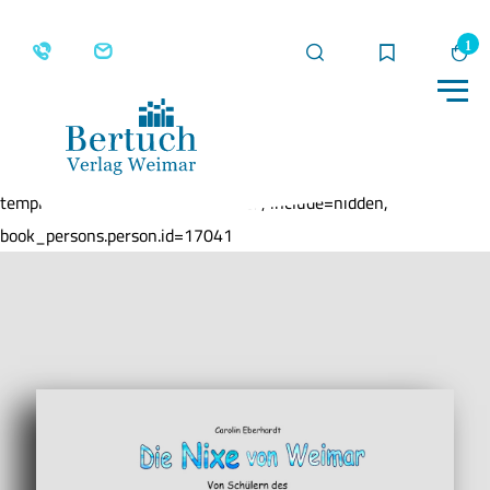
Suche
Merkliste
Wa
Me
Home
Produkte
Die Nixe von Weimar
template=book, parent=/produkte/, include=hidden,
book_persons.person.id=17041