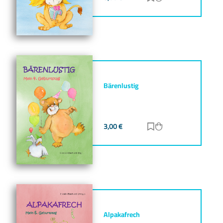
Bärenlustig
3,00
€
Zur Merkliste hinz
Zum Warenkorb h
Alpakafrech