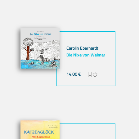
Carolin Eberhardt
Die Nixe von Weimar
nzufügen
b hinzufügen
14,00
€
Zur Merkliste hinzuf
Zum Warenkorb hi