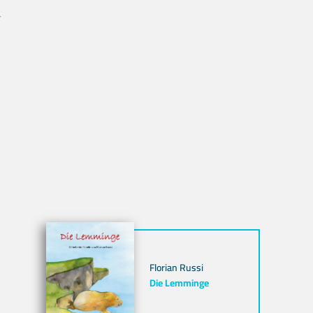
r
Florian Russi
Die Lemminge
nzufügen
b hinzufügen