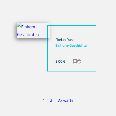
Florian Russi
Einhorn-Geschichten
3,00
€
Zur Merkliste hinzuf
Zum Warenkorb hi
nzufügen
b hinzufügen
1
2
Vorwärts