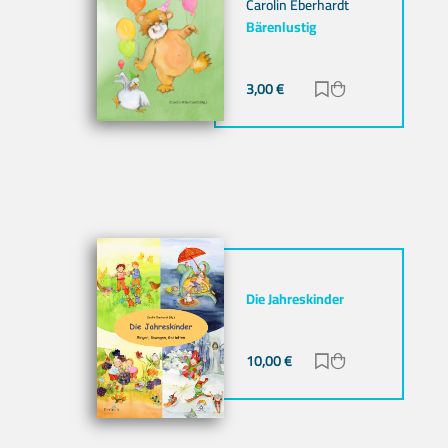
Carolin Eberhardt
Bärenlustig
3,00
€
Zur Merkliste hi
Zum Warenkor
Die Jahreskinder
10,00
€
Zur Merkliste hi
Zum Warenkor