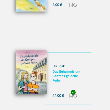
4,00
€
Zur Merkliste hinzuf
Zum Warenkorb hi
Ulli Soak
Das Geheimnis um
Goethes goldene
Feder
nzufügen
b hinzufügen
14,00
€
Zur Merkliste hinzuf
Zum Warenkorb hi