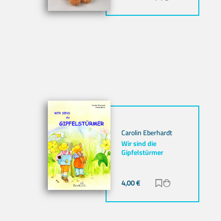
Carolin Eberhardt
Wir sind die
Gipfelstürmer
4,00
€
Zur Merkliste hi
Zum Warenkor