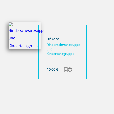
Ulf Annel
Rinderschwanzsuppe
und
Kindertanzgruppe
ügen
nzufügen
10,00
€
Zur Merkliste hinzufügen
Zum Warenkorb hinzuf