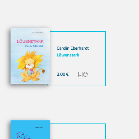
Carolin Eberhardt
Löwenstark
ügen
nzufügen
3,00
€
Zur Merkliste hinzufügen
Zum Warenkorb hinzuf