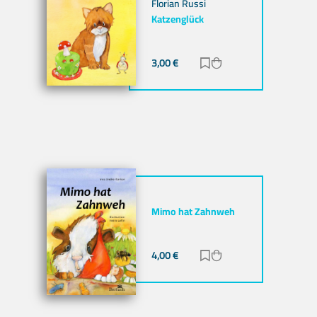
Florian Russi
Katzenglück
nzufügen
b hinzufügen
3,00
€
Zur Merkliste hinzuf
Zum Warenkorb hi
Mimo hat Zahnweh
nzufügen
b hinzufügen
4,00
€
Zur Merkliste hinzuf
Zum Warenkorb hi