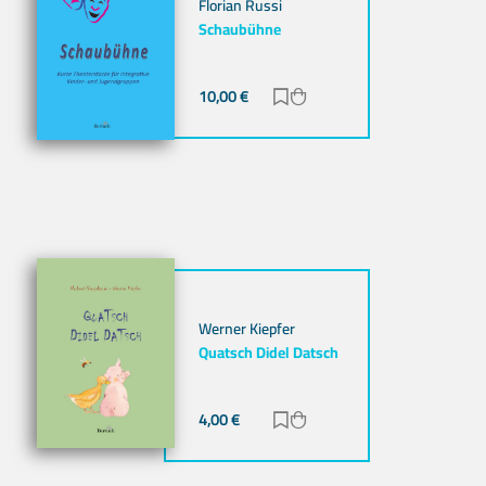
Florian Russi
Schaubühne
ügen
nzufügen
10,00
€
Zur Merkliste hinzufügen
Zum Warenkorb hinzuf
Werner Kiepfer
Quatsch Didel Datsch
ügen
nzufügen
4,00
€
Zur Merkliste hinzufügen
Zum Warenkorb hinzuf