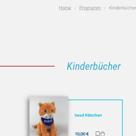
Home
Programm
Kinderbüche
Kinderbücher
twsd Kätzchen
10,00
€
Zur Merkliste hi
Zum Warenkor