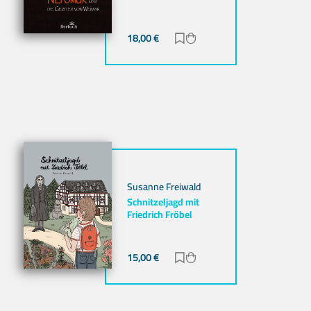
ügen
nzufügen
18,00
€
Zur Merkliste hinzufügen
Zum Warenkorb hinzuf
Susanne Freiwald
Schnitzeljagd mit
Friedrich Fröbel
15,00
€
Zur Merkliste hinzufügen
Zum Warenkorb hinzuf
ügen
nzufügen