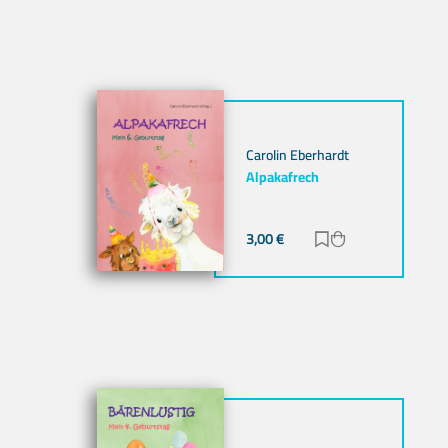
Carolin Eberhardt
Alpakafrech
3,00
€
Zur Merkliste hi
Zum Warenkor