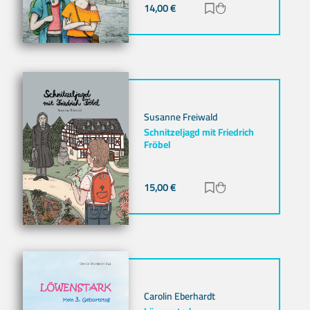
14,00
€
Zur Merkliste hinz
Zum Warenkorb h
Susanne Freiwald
Schnitzeljagd mit Friedrich
Fröbel
15,00
€
Zur Merkliste hinz
Zum Warenkorb h
Carolin Eberhardt