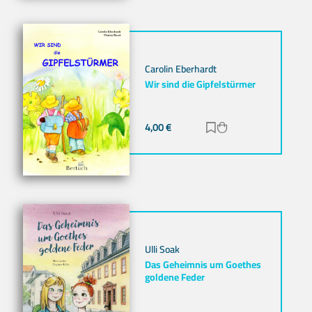
Carolin Eberhardt
Wir sind die Gipfelstürmer
4,00
€
Zur Merkliste hinz
Zum Warenkorb h
Ulli Soak
Das Geheimnis um Goethes
goldene Feder