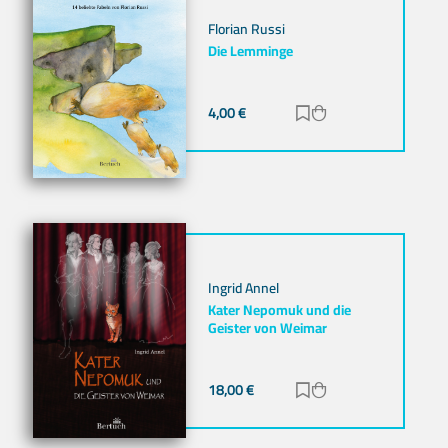
Florian Russi
Die Lemminge
4,00
€
Zur Merkliste hinz
Zum Warenkorb h
Ingrid Annel
Kater Nepomuk und die
Geister von Weimar
18,00
€
Zur Merkliste hinz
Zum Warenkorb h