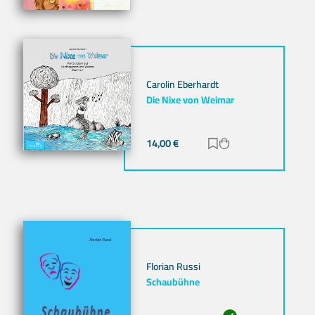
Carolin Eberhardt
Die Nixe von Weimar
14,00
€
Zur Merkliste hinz
Zum Warenkorb h
Florian Russi
Schaubühne