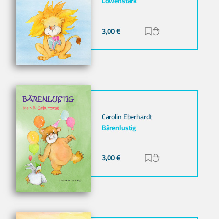
Löwenstark
3,00
€
Zur Merkliste hinz
Zum Warenkorb h
Carolin Eberhardt
Bärenlustig
3,00
€
Zur Merkliste hinz
Zum Warenkorb h