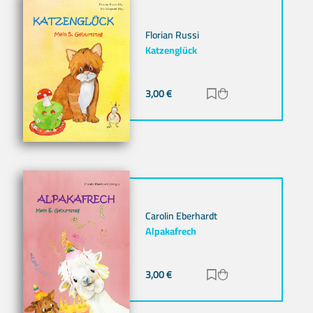
Florian Russi
Katzenglück
3,00
€
Zur Merkliste hinz
Zum Warenkorb h
Carolin Eberhardt
Alpakafrech
3,00
€
Zur Merkliste hinz
Zum Warenkorb h