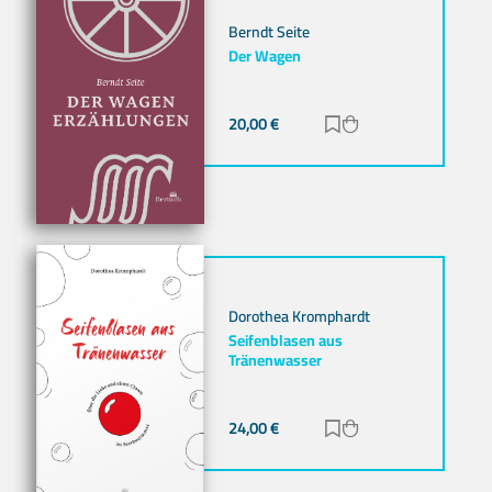
Berndt Seite
Der Wagen
20,00
€
Zur Merkliste hinz
Zum Warenkorb h
Dorothea Kromphardt
Seifenblasen aus
Tränenwasser
24,00
€
Zur Merkliste hinz
Zum Warenkorb h