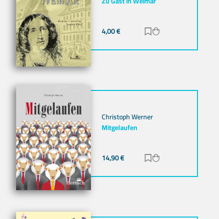
Zu Gast in Weimar
4,00
€
Zur Merkliste hinz
Zum Warenkorb h
Christoph Werner
Mitgelaufen
14,90
€
Zur Merkliste hinz
Zum Warenkorb h