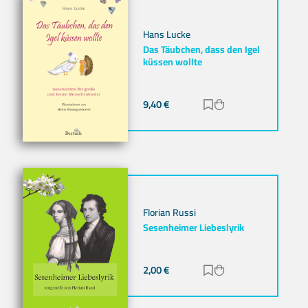
Hans Lucke
Das Täubchen, dass den Igel
küssen wollte
9,40
€
Zur Merkliste hinz
Zum Warenkorb h
Florian Russi
Sesenheimer Liebeslyrik
2,00
€
Zur Merkliste hinz
Zum Warenkorb h