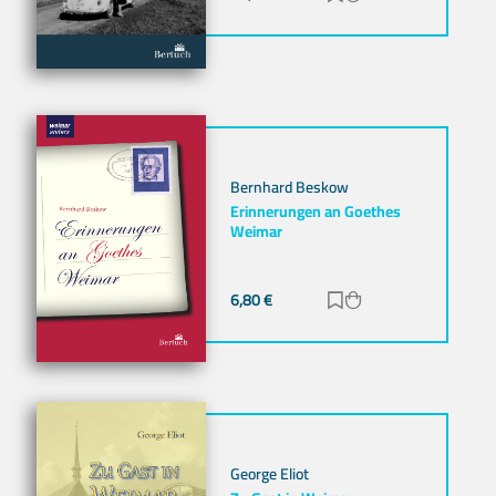
Bernhard Beskow
Erinnerungen an Goethes
Weimar
6,80
€
Zur Merkliste hinz
Zum Warenkorb h
George Eliot