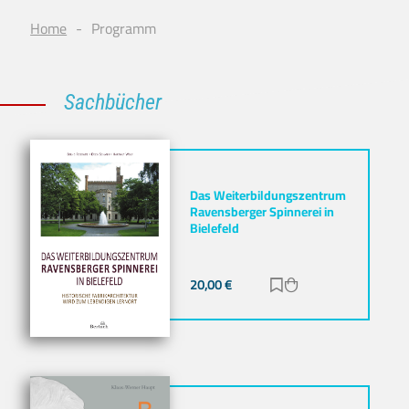
Home
Programm
Sachbücher
Das Weiterbildungszentrum
Ravensberger Spinnerei in
Bielefeld
20,00
€
Zur Merkliste hinz
Zum Warenkorb h