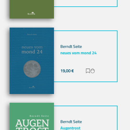
Berndt Seite
neues vom mond 24
19,00
€
Zur Merkliste hinz
Zum Warenkorb h
Berndt Seite
Augentrost