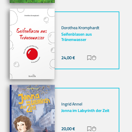
Dorothea Kromphardt
Seifenblasen aus
Tränenwasser
24,00
€
Zur Merkliste hinz
Zum Warenkorb h
Ingrid Annel
Jonna im Labyrinth der Zeit
20,00
€
Zur Merkliste hinz
Zum Warenkorb h