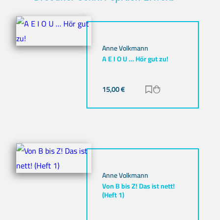
Anne Volkmann
A E I O U … Hör gut zu!
15,00
€
Zur Merkliste hinz
Zum Warenkorb h
Anne Volkmann
Von B bis Z! Das ist nett!
(Heft 1)