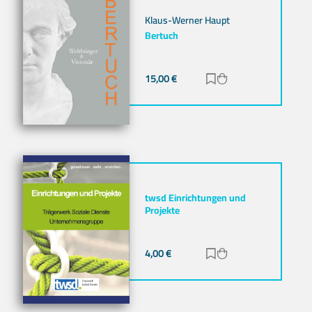
Klaus-Werner Haupt
Bertuch
15,00
€
Zur Merkliste hinz
Zum Warenkorb h
twsd Einrichtungen und
Projekte
4,00
€
Zur Merkliste hinz
Zum Warenkorb h