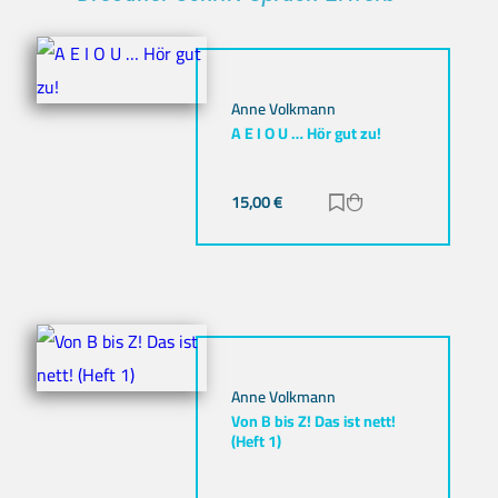
Anne Volkmann
A E I O U … Hör gut zu!
15,00
€
Zur Merkliste hinz
Zum Warenkorb h
Anne Volkmann
Von B bis Z! Das ist nett!
(Heft 1)