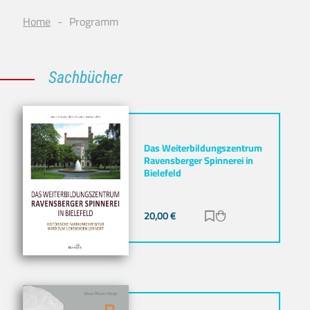
Home
Programm
Sachbücher
Das Weiterbildungszentrum
Ravensberger Spinnerei in
Bielefeld
20,00
€
Zur Merkliste hinz
Zum Warenkorb h