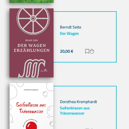
Berndt Seite
Der Wagen
20,00
€
Zur Merkliste hinz
Zum Warenkorb h
Dorothea Kromphardt
Seifenblasen aus
Tränenwasser