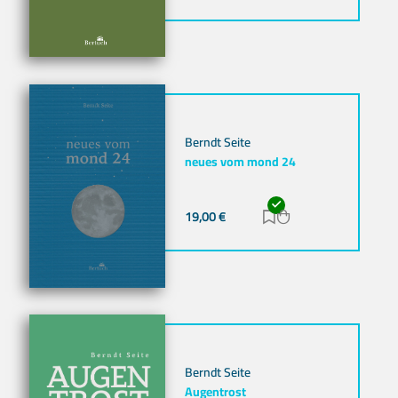
Berndt Seite
neues vom mond 24
19,00
€
Zur Merkliste hinz
Zum Warenkorb h
Berndt Seite
Augentrost