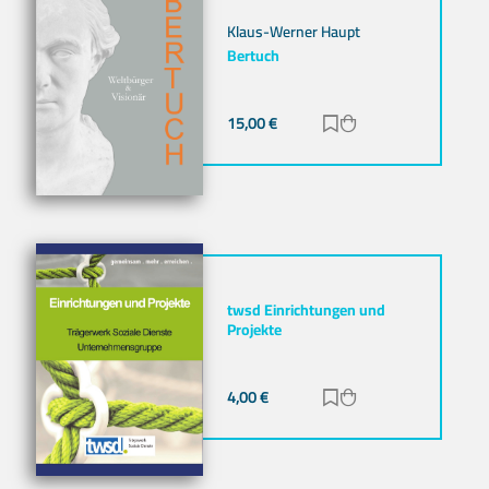
Klaus-Werner Haupt
Bertuch
15,00
€
Zur Merkliste hinz
Zum Warenkorb h
twsd Einrichtungen und
Projekte
4,00
€
Zur Merkliste hinz
Zum Warenkorb h