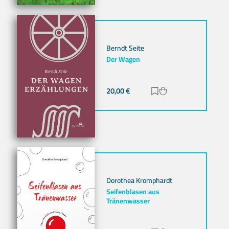
Berndt Seite
Der Wagen
20,00
€
Zur Merkliste hinz
Zum Warenkorb h
Dorothea Kromphardt
Seifenblasen aus
Tränenwasser