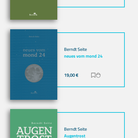
Berndt Seite
neues vom mond 24
19,00
€
Zur Merkliste hinz
Zum Warenkorb h
Berndt Seite
Augentrost