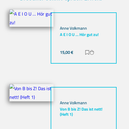
Anne Volkmann
A E I O U … Hör gut zu!
15,00
€
Zur Merkliste hinz
Zum Warenkorb h
Anne Volkmann
Von B bis Z! Das ist nett!
(Heft 1)