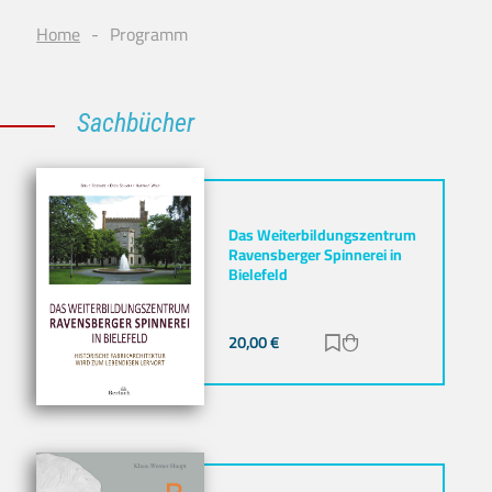
Home
Programm
Sachbücher
Das Weiterbildungszentrum
Ravensberger Spinnerei in
Bielefeld
20,00
€
Zur Merkliste hinz
Zum Warenkorb h