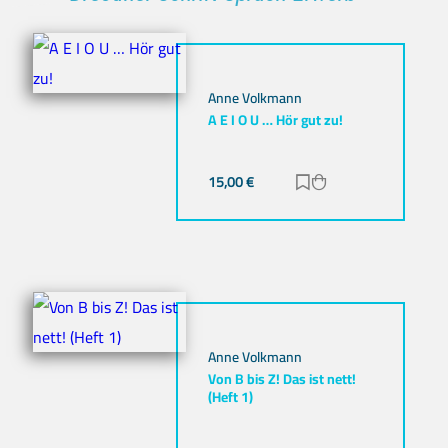
Anne Volkmann
A E I O U … Hör gut zu!
15,00
€
Zur Merkliste hinz
Zum Warenkorb h
Anne Volkmann
Von B bis Z! Das ist nett!
(Heft 1)