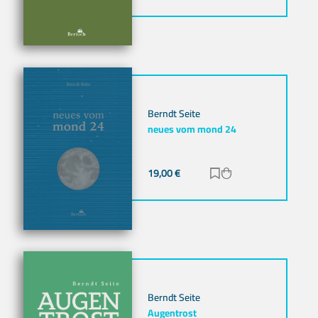
Berndt Seite
neues vom mond 24
19,00
€
Zur Merkliste hinz
Zum Warenkorb h
Berndt Seite
Augentrost