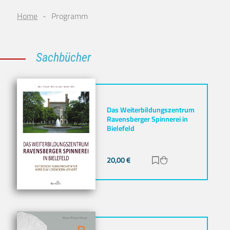
Home
Programm
Sachbücher
Das Weiterbildungszentrum
Ravensberger Spinnerei in
Bielefeld
20,00
€
Zur Merkliste hinz
Zum Warenkorb h