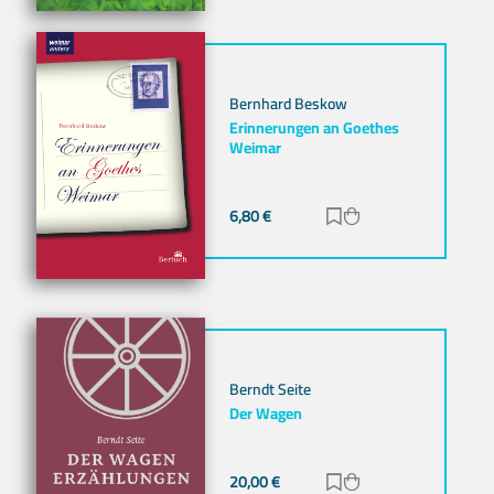
Bernhard Beskow
Erinnerungen an Goethes
Weimar
6,80
€
Zur Merkliste hinz
Zum Warenkorb h
Berndt Seite
Der Wagen
20,00
€
Zur Merkliste hinz
Zum Warenkorb h