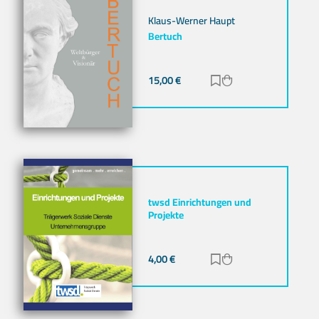
Klaus-Werner Haupt
Bertuch
15,00
€
Zur Merkliste hinz
Zum Warenkorb h
twsd Einrichtungen und
Projekte
4,00
€
Zur Merkliste hinz
Zum Warenkorb h