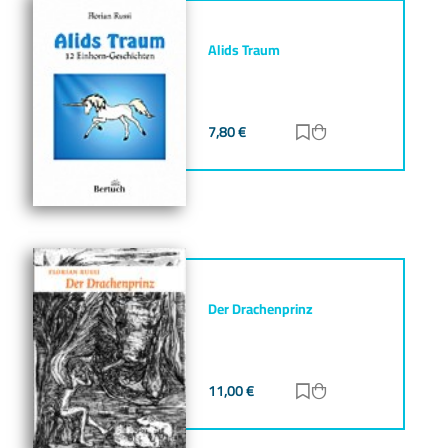
Alids Traum
7,80
€
Zur Merkliste hinz
Zum Warenkorb h
Der Drachenprinz
11,00
€
Zur Merkliste hinz
Zum Warenkorb h