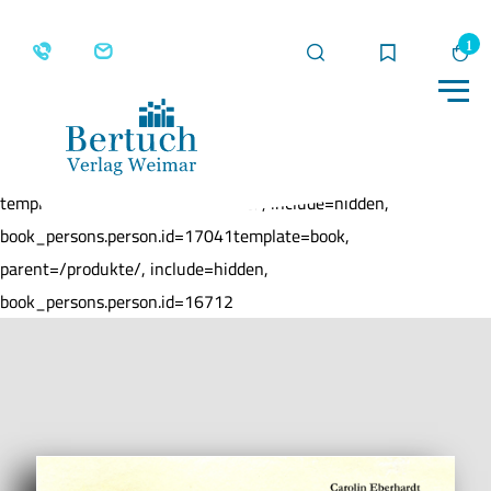
Suche
Merkliste
Wa
Me
Home
Produkte
Wir sind die Gipfelstürmer
template=book, parent=/produkte/, include=hidden,
book_persons.person.id=17041template=book,
parent=/produkte/, include=hidden,
book_persons.person.id=16712