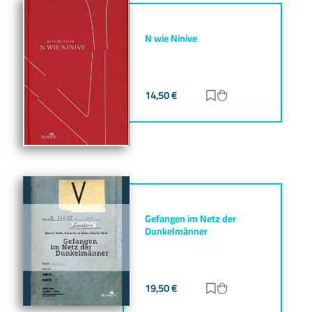
N wie Ninive
14,50
€
Zur Merkliste hinz
Zum Warenkorb h
Gefangen im Netz der
Dunkelmänner
19,50
€
Zur Merkliste hinz
Zum Warenkorb h