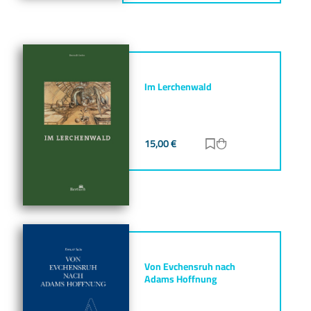
Im Lerchenwald
15,00
€
Zur Merkliste hinz
Zum Warenkorb h
Von Evchensruh nach
Adams Hoffnung