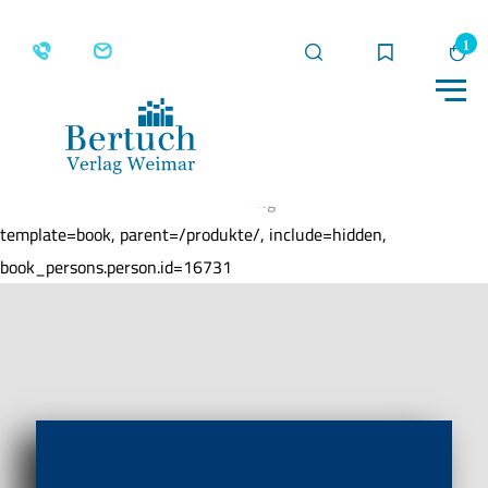
Suche
Merkliste
Wa
Me
Home
Produkte
Von Evchensruh nach Adams
Hoffnung
template=book, parent=/produkte/, include=hidden,
book_persons.person.id=16731