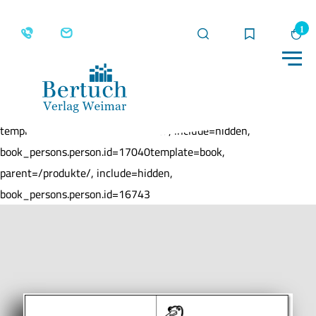
Suche
Merkliste
Wa
Me
Home
Produkte
Viererfenster
template=book, parent=/produkte/, include=hidden,
book_persons.person.id=17040template=book,
parent=/produkte/, include=hidden,
book_persons.person.id=16743