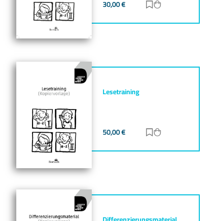
30,00
€
Zur Merkliste hinz
Zum Warenkorb h
Lesetraining
50,00
€
Zur Merkliste hinz
Zum Warenkorb h
Differenzierungsmaterial