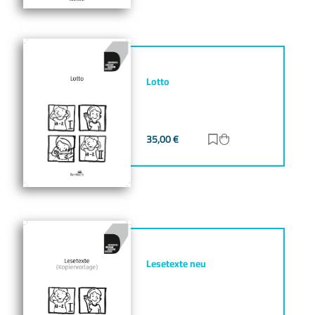
Lotto
35,00
€
Zur Merkliste hinz
Zum Warenkorb h
Lesetexte neu