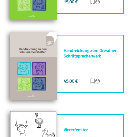
15,00
€
Zur Merkliste hinz
Zum Warenkorb h
Handreichung zum Dresdner
Schriftspracherwerb
45,00
€
Zur Merkliste hinz
Zum Warenkorb h
Viererfenster