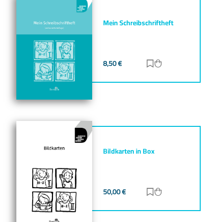
Mein Schreibschriftheft
8,50
€
Zur Merkliste hinz
Zum Warenkorb h
Bildkarten in Box
50,00
€
Zur Merkliste hinz
Zum Warenkorb h