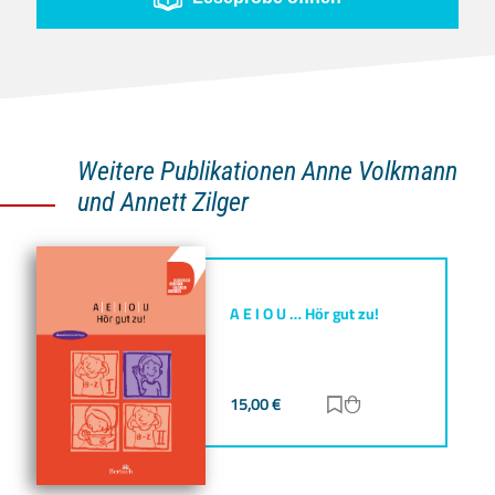
Weitere Publikationen Anne Volkmann
und Annett Zilger
A E I O U … Hör gut zu!
15,00
€
Zur Merkliste hinz
Zum Warenkorb h