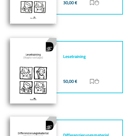
30,00
€
Zur Merkliste hinz
Zum Warenkorb h
Lesetraining
50,00
€
Zur Merkliste hinz
Zum Warenkorb h
Differenzierungsmaterial