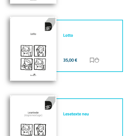
Lotto
35,00
€
Zur Merkliste hinz
Zum Warenkorb h
Lesetexte neu