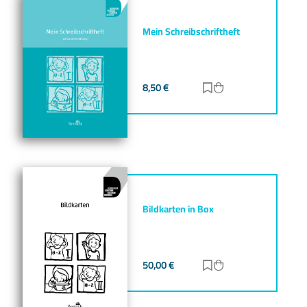
Mein Schreibschriftheft
8,50
€
Zur Merkliste hinz
Zum Warenkorb h
Bildkarten in Box
50,00
€
Zur Merkliste hinz
Zum Warenkorb h