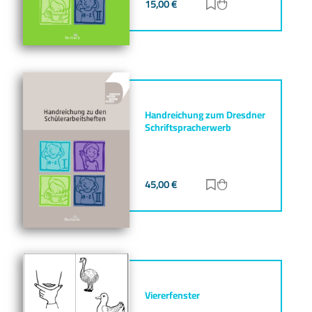
15,00
€
Zur Merkliste hinz
Zum Warenkorb h
Handreichung zum Dresdner
Schriftspracherwerb
45,00
€
Zur Merkliste hinz
Zum Warenkorb h
Viererfenster