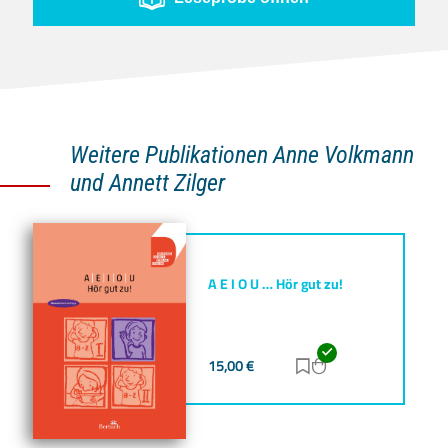
Weitere Publikationen Anne Volkmann
und Annett Zilger
A E I O U … Hör gut zu!
15,00
€
Zur Merkliste hinz
Zum Warenkorb h