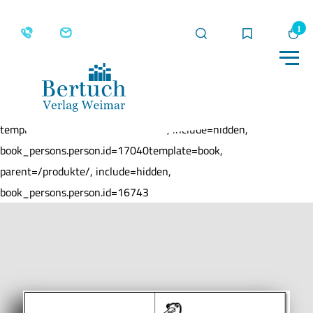
Suche
Merkliste
Wa
Me
Home
Produkte
Viererfenster
template=book, parent=/produkte/, include=hidden,
book_persons.person.id=17040template=book,
parent=/produkte/, include=hidden,
book_persons.person.id=16743