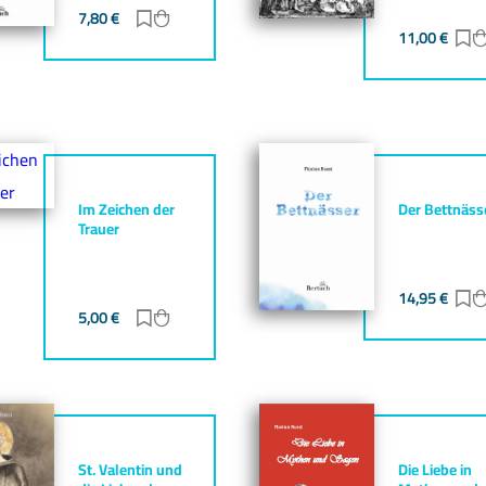
7,80
€
Zur Merkliste hinzufügen
Zum Warenkorb hinzufügen
gen
zufügen
11,00
€
Z
Im Zeichen der
Der Bettnäss
Trauer
14,95
€
Z
gen
zufügen
5,00
€
Zur Merkliste hinzufügen
Zum Warenkorb hinzufügen
St. Valentin und
Die Liebe in