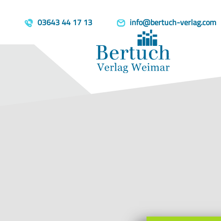
Home
Produkte
Sesenheimer L
template=book, parent=/produkte/, include=hidden, book_person
03643 44 17 13
info@bertuch-verlag.com