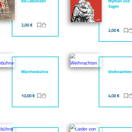
die Liebenden
Mythen und
Sagen
gen
zufügen
2,00
€
Zur Merkliste hinzufügen
Zum Warenkorb hinzufügen
2,00
€
Z
Märchenbühne
Weihnachten
gen
zufügen
10,00
€
Zur Merkliste hinzufügen
Zum Warenkorb hinzufügen
4,00
€
Z