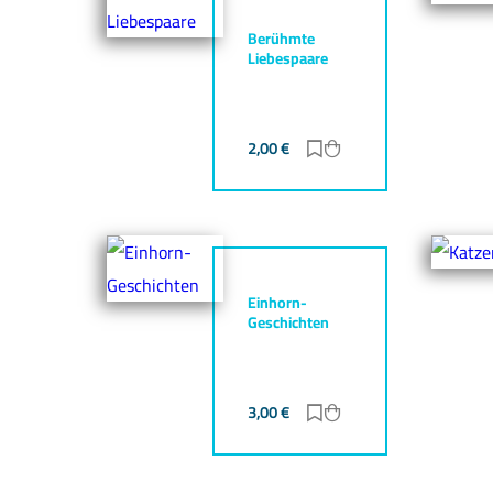
Berühmte
Liebespaare
2,00
€
Zur Merkliste hinzufü
Zum Warenkorb hin
Einhorn-
Geschichten
3,00
€
Zur Merkliste hinzufü
Zum Warenkorb hin