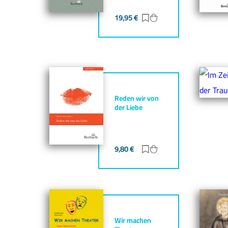
19,95
€
Zur Merkliste hinzufü
Zum Warenkorb hin
Reden wir von
der Liebe
9,80
€
Zur Merkliste hinzufü
Zum Warenkorb hin
Wir machen