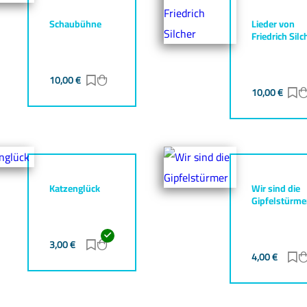
Schaubühne
Lieder von
Friedrich Silc
10,00
€
Zur Merkliste hinzufügen
Zum Warenkorb hinzufügen
gen
zufügen
10,00
€
Z
Katzenglück
Wir sind die
Gipfelstürme
3,00
€
Zur Merkliste hinzufügen
Zum Warenkorb hinzufügen
gen
zufügen
4,00
€
Z