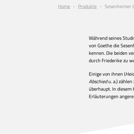
Home
Produkte
Sesenheimer L
Während seines Studi
von Goethe die Sesenh
kennen. Die beiden ve
durch Friederike zu w
Einige von ihnen (
Heid
Abschied
u. a.) zählen
überhaupt. In diesem H
Erläuterungen angerei