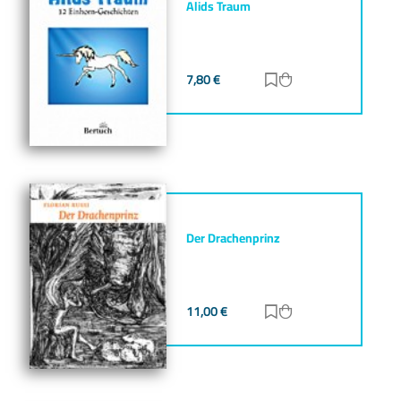
Alids Traum
7,80
€
Zur Merkliste hinz
Zum Warenkorb h
Der Drachenprinz
11,00
€
Zur Merkliste hinz
Zum Warenkorb h