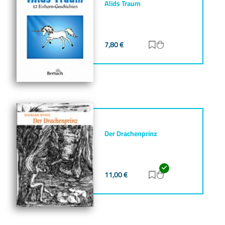
Alids Traum
7,80
€
Zur Merkliste hinz
Zum Warenkorb h
Der Drachenprinz
11,00
€
Zur Merkliste hinz
Zum Warenkorb h