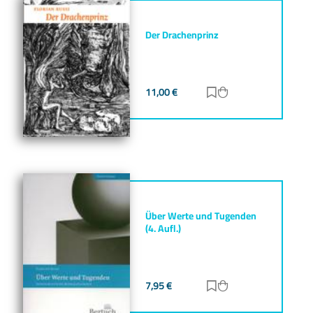
Der Drachenprinz
11,00
€
Zur Merkliste hinz
Zum Warenkorb h
Über Werte und Tugenden
(4. Aufl.)
7,95
€
Zur Merkliste hinz
Zum Warenkorb h