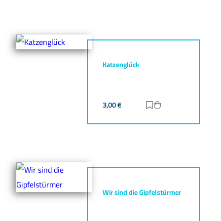
Katzenglück
3,00
€
Zur Merkliste hinz
Zum Warenkorb h
Wir sind die Gipfelstürmer