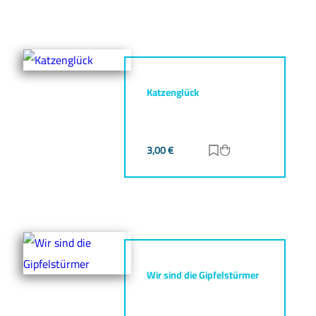
Katzenglück
3,00
€
Zur Merkliste hinz
Zum Warenkorb h
Wir sind die Gipfelstürmer