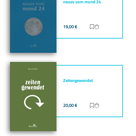
neues vom mond 24
19,00
€
Zur Merkliste hinz
Zum Warenkorb h
Zeitengewendet
20,00
€
Zur Merkliste hinz
Zum Warenkorb h