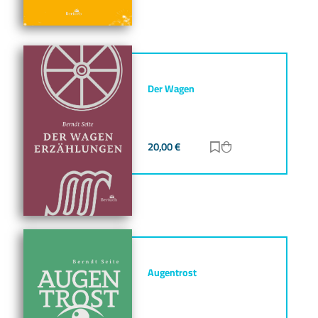
Der Wagen
20,00
€
Zur Merkliste hinz
Zum Warenkorb h
Augentrost