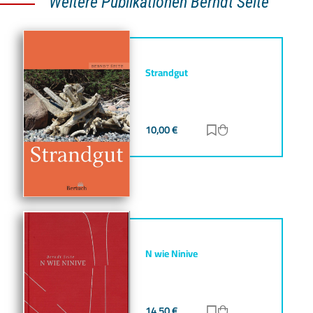
Weitere Publikationen Berndt Seite
Strandgut
10,00
€
Zur Merkliste hinz
Zum Warenkorb h
N wie Ninive
14,50
€
Zur Merkliste hinz
Zum Warenkorb h