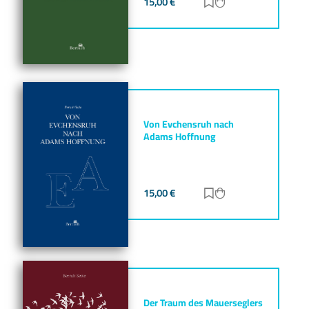
15,00
€
Zur Merkliste hinz
Zum Warenkorb h
Von Evchensruh nach
Adams Hoffnung
15,00
€
Zur Merkliste hinz
Zum Warenkorb h
Der Traum des Mauerseglers