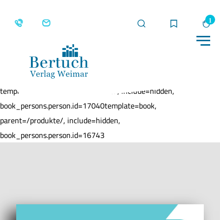
Suche
Merkliste
Wa
Me
Home
Produkte
Mein Schreibschriftheft
template=book, parent=/produkte/, include=hidden,
book_persons.person.id=17040template=book,
parent=/produkte/, include=hidden,
book_persons.person.id=16743