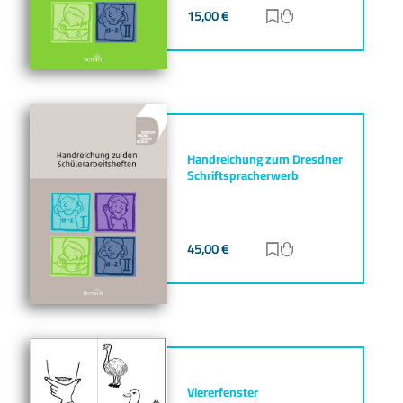
15,00
€
Zur Merkliste hinz
Zum Warenkorb h
Handreichung zum Dresdner
Schriftspracherwerb
45,00
€
Zur Merkliste hinz
Zum Warenkorb h
Viererfenster