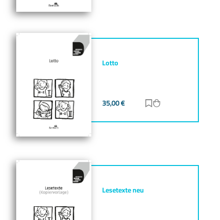
Lotto
35,00
€
Zur Merkliste hinz
Zum Warenkorb h
Lesetexte neu