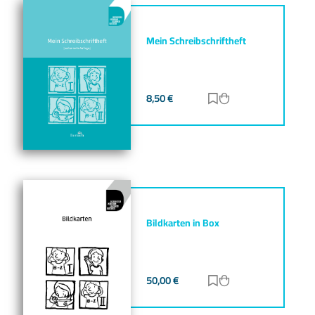
Mein Schreibschriftheft
8,50
€
Zur Merkliste hinz
Zum Warenkorb h
Bildkarten in Box
50,00
€
Zur Merkliste hinz
Zum Warenkorb h