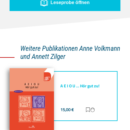
Leseprobe öffnen
Weitere Publikationen Anne Volkmann
und Annett Zilger
A E I O U … Hör gut zu!
15,00
€
Zur Merkliste hinz
Zum Warenkorb h