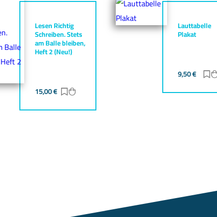
Lesen Richtig
Lauttabelle
Schreiben. Stets
Plakat
am Balle bleiben,
Heft 2 (Neu!)
gen
zufügen
9,50
€
Z
15,00
€
Zur Merkliste hinzufügen
Zum Warenkorb hinzufügen