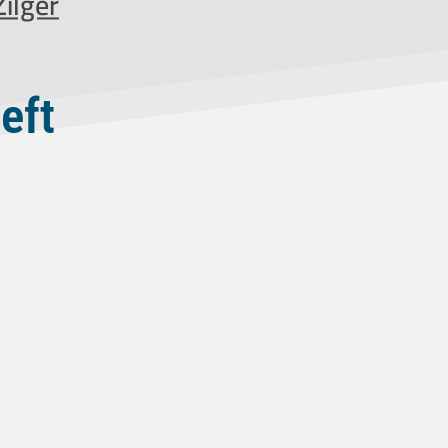
ilger
eft