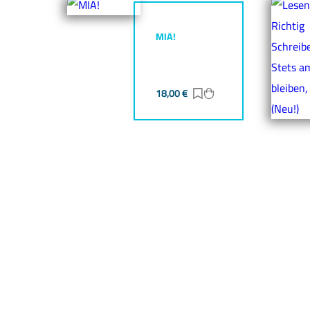
MIA!
18,00
€
Zur Merkliste hinzufü
Zum Warenkorb hin