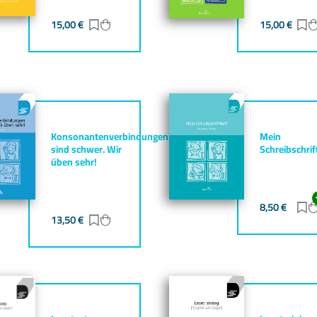
gen
zufügen
15,00
€
Zur Merkliste hinzufügen
Zum Warenkorb hinzufügen
15,00
€
Z
Konsonantenverbindungen
Mein
sind schwer. Wir
Schreibschrif
üben sehr!
gen
zufügen
8,50
€
Z
13,50
€
Zur Merkliste hinzufügen
Zum Warenkorb hinzufügen