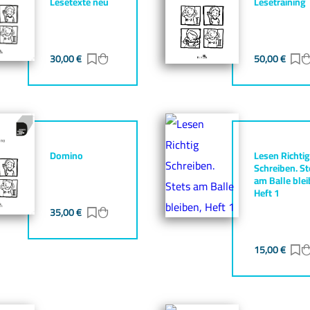
Lesetexte neu
Lesetraining
gen
zufügen
30,00
€
Zur Merkliste hinzufügen
Zum Warenkorb hinzufügen
50,00
€
Z
Domino
Lesen Richtig
Schreiben. St
am Balle blei
Heft 1
gen
zufügen
35,00
€
Zur Merkliste hinzufügen
Zum Warenkorb hinzufügen
15,00
€
Z