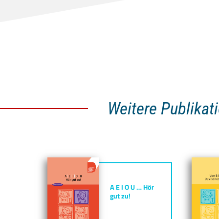
Weitere Publikat
A E I O U … Hör
gut zu!