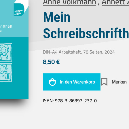
Anne Volkmann
,
Annett Z
Mein
Schreibschrifth
DIN-A4 Arbeitsheft, 78 Seiten, 2024
8,50
€
In den Warenkorb
Merken
ISBN:
978-3-86397-237-0