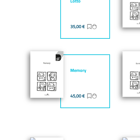
Lotto
35,00
€
Zur Merkliste hinzufü
Zum Warenkorb hin
Memory
45,00
€
Zur Merkliste hinzufü
Zum Warenkorb hin