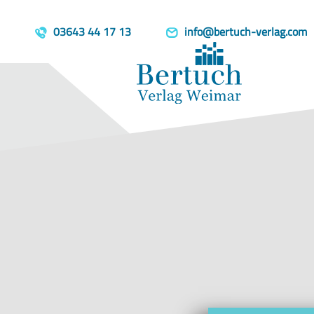
Home
Produkte
Mein Schreibs
template=book, parent=/produkte/, include=hidden, book_person
03643 44 17 13
info@bertuch-verlag.com