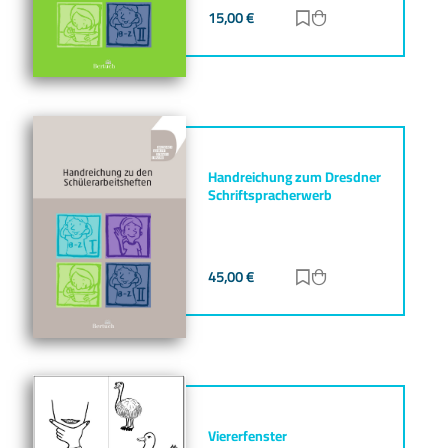
15,00
€
Zur Merkliste hinz
Zum Warenkorb h
Handreichung zum Dresdner
Schriftspracherwerb
45,00
€
Zur Merkliste hinz
Zum Warenkorb h
Viererfenster