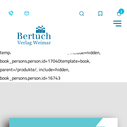
Suche
Merkliste
Wa
Me
Home
Produkte
Mein Schreibschriftheft
template=book, parent=/produkte/, include=hidden,
book_persons.person.id=17040template=book,
parent=/produkte/, include=hidden,
book_persons.person.id=16743