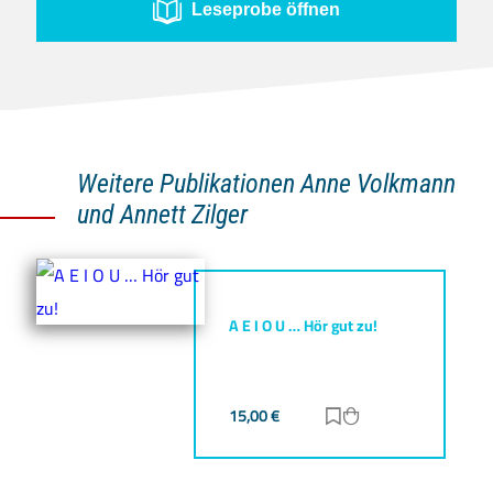
Leseprobe öffnen
Weitere Publikationen Anne Volkmann
und Annett Zilger
A E I O U … Hör gut zu!
15,00
€
Zur Merkliste hinz
Zum Warenkorb h