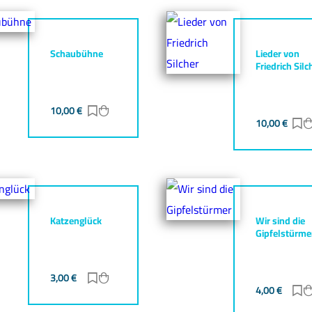
Schaubühne
Lieder von
Friedrich Silc
10,00
€
Zur Merkliste hinzufügen
Zum Warenkorb hinzufügen
gen
zufügen
10,00
€
Z
Katzenglück
Wir sind die
Gipfelstürme
3,00
€
Zur Merkliste hinzufügen
Zum Warenkorb hinzufügen
gen
zufügen
4,00
€
Z