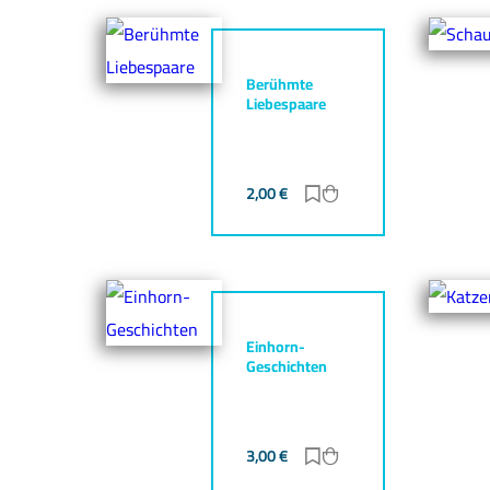
Berühmte
Liebespaare
2,00
€
Zur Merkliste hinzufü
Zum Warenkorb hin
Einhorn-
Geschichten
3,00
€
Zur Merkliste hinzufü
Zum Warenkorb hin