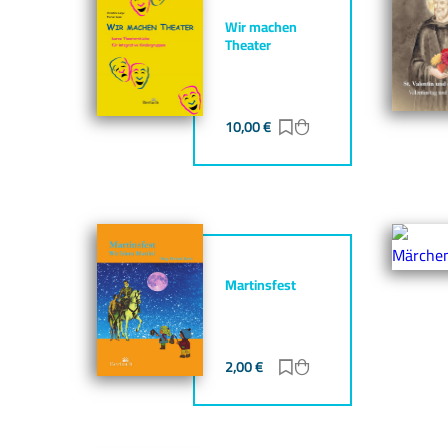
Wir machen
Theater
10,00
€
Zur Merkliste hinzufü
Zum Warenkorb hin
Martinsfest
2,00
€
Zur Merkliste hinzufü
Zum Warenkorb hin