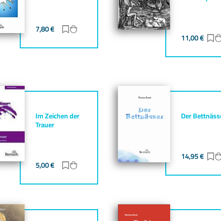
7,80
€
Zur Merkliste hinzufügen
Zum Warenkorb hinzufügen
gen
zufügen
11,00
€
Z
Im Zeichen der
Der Bettnäss
Trauer
14,95
€
Z
gen
zufügen
5,00
€
Zur Merkliste hinzufügen
Zum Warenkorb hinzufügen