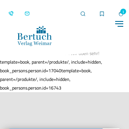
Suche
Merkliste
Wa
Me
Home
Produkte
Konsonantenverbindungen sind
schwer. Wir üben sehr!
template=book, parent=/produkte/, include=hidden,
book_persons.person.id=17040template=book,
parent=/produkte/, include=hidden,
book_persons.person.id=16743