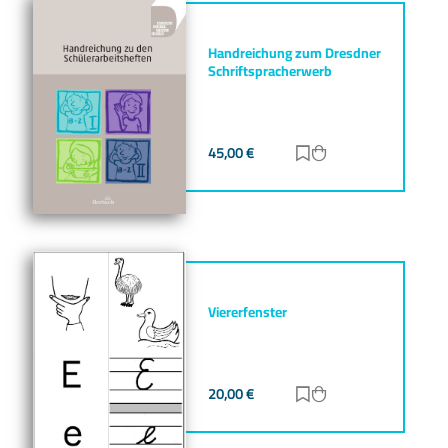
Handreichung zum Dresdner
Schriftspracherwerb
45,00
€
Zur Merkliste hinz
Zum Warenkorb h
Viererfenster
20,00
€
Zur Merkliste hinz
Zum Warenkorb h