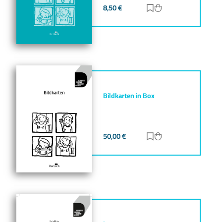
8,50
€
Zur Merkliste hinz
Zum Warenkorb h
Bildkarten in Box
50,00
€
Zur Merkliste hinz
Zum Warenkorb h