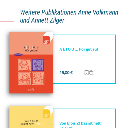
Weitere Publikationen Anne Volkmann
und Annett Zilger
A E I O U … Hör gut zu!
15,00
€
Zur Merkliste hinz
Zum Warenkorb h
Von B bis Z! Das ist nett!