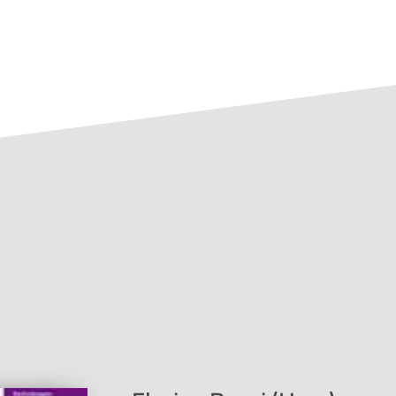
r Trauer
s.person.id=16712