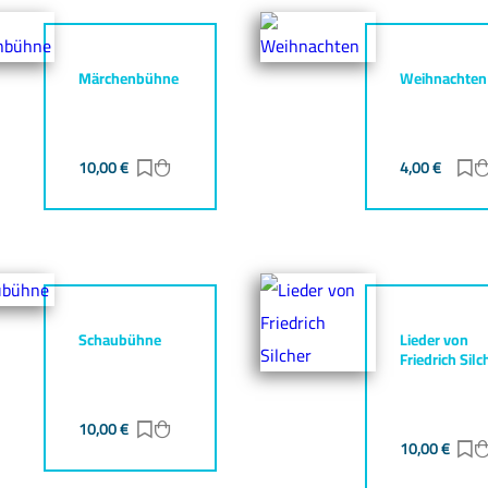
Märchenbühne
Weihnachten
gen
zufügen
10,00
€
Zur Merkliste hinzufügen
Zum Warenkorb hinzufügen
4,00
€
Z
Schaubühne
Lieder von
Friedrich Silc
10,00
€
Zur Merkliste hinzufügen
Zum Warenkorb hinzufügen
gen
zufügen
10,00
€
Z