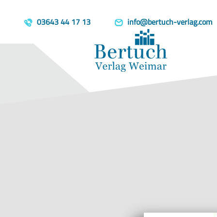
Home
Produkte
Im Zeichen de
template=book, parent=/produkte/, include=hidden, book_person
03643 44 17 13
info@bertuch-verlag.com