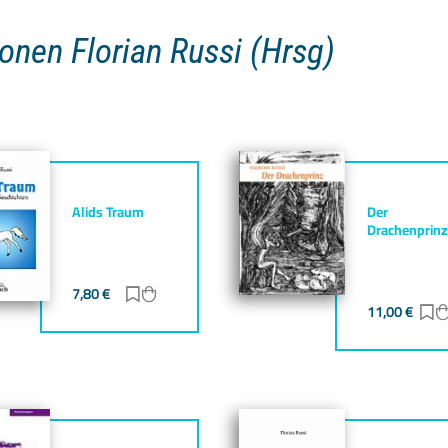
onen Florian Russi (Hrsg)
Alids Traum
Der
Drachenprinz
7,80
€
Zur Merkliste hinzufügen
Zum Warenkorb hinzufügen
gen
zufügen
11,00
€
Z