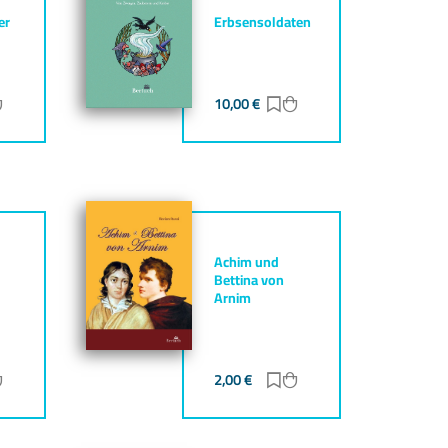
er
Erbsensoldaten
ur Merkliste hinzufügen
Zum Warenkorb hinzufügen
10,00
€
Zur Merkliste hinzufüg
Zum Warenkorb hinz
Achim und
Bettina von
Arnim
ur Merkliste hinzufügen
Zum Warenkorb hinzufügen
2,00
€
Zur Merkliste hinzufüg
Zum Warenkorb hinz