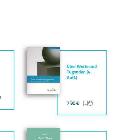
Über Werte und
Tugenden (4.
Aufl.)
ur Merkliste hinzufügen
Zum Warenkorb hinzufügen
7,95
€
Zur Merkliste hinzufüg
Zum Warenkorb hinz