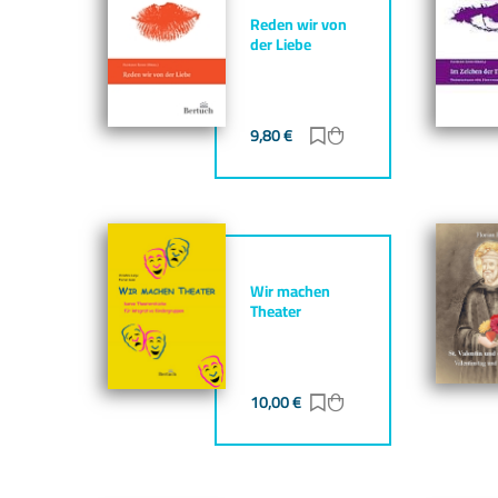
Reden wir von
der Liebe
9,80
€
Zur Merkliste hinzufü
Zum Warenkorb hin
Wir machen
Theater
10,00
€
Zur Merkliste hinzufü
Zum Warenkorb hin