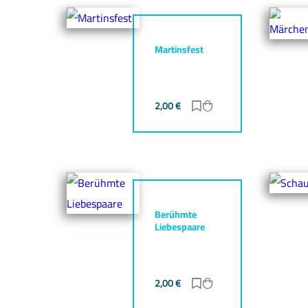
Martinsfest
2,00
€
Zur Merkliste hinzufü
Zum Warenkorb hin
Berühmte
Liebespaare
2,00
€
Zur Merkliste hinzufü
Zum Warenkorb hin