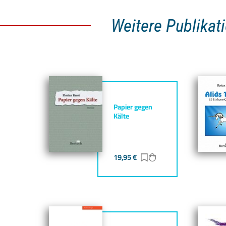
Weitere Publikati
Papier gegen
Kälte
19,95
€
Zur Merkliste hinzufü
Zum Warenkorb hin