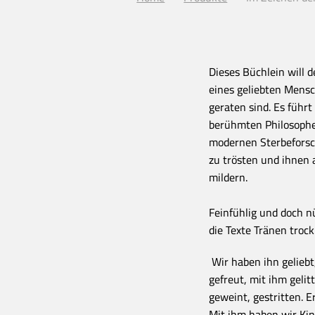
Dieses Büchlein will d
eines geliebten Mensc
geraten sind. Es führ
berühmten Philosophen
modernen Sterbeforsch
zu trösten und ihnen 
mildern.
Feinfühlig und doch nü
die Texte Tränen tro
Wir haben ihn gelieb
gefreut, mit ihm gelit
geweint, gestritten. 
Mit ihm haben wir Ki