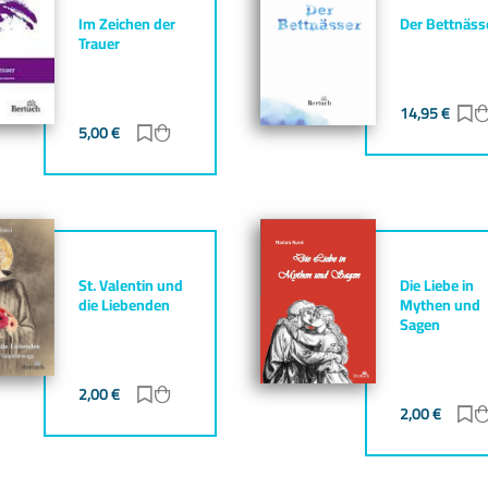
Im Zeichen der
Der Bettnäss
Trauer
14,95
€
Z
gen
zufügen
5,00
€
Zur Merkliste hinzufügen
Zum Warenkorb hinzufügen
St. Valentin und
Die Liebe in
die Liebenden
Mythen und
Sagen
gen
zufügen
2,00
€
Zur Merkliste hinzufügen
Zum Warenkorb hinzufügen
2,00
€
Z