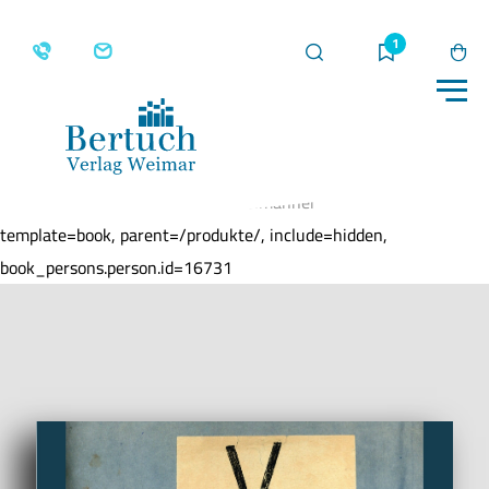
Suche
Merkliste
Wa
Me
Home
Produkte
Gefangen im Netz der
Dunkelmänner
template=book, parent=/produkte/, include=hidden,
book_persons.person.id=16731