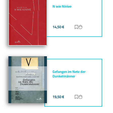
N wie Ninive
14,50
€
Zur Merkliste hinz
Zum Warenkorb h
Gefangen im Netz der
Dunkelmänner
19,50
€
Zur Merkliste hinz
Zum Warenkorb h