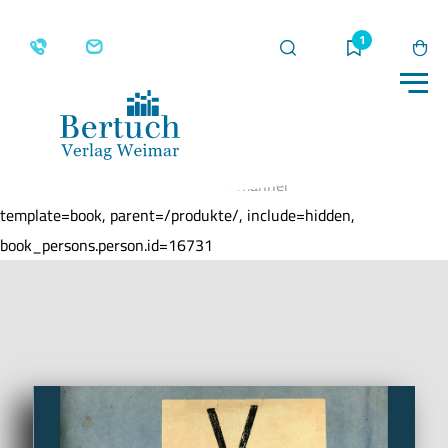
Suche
Merkliste
Wa
Me
Home
Produkte
Gefangen im Netz der
Dunkelmänner
template=book, parent=/produkte/, include=hidden,
book_persons.person.id=16731