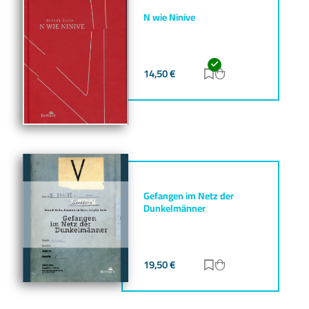
N wie Ninive
14,50
€
Zur Merkliste hinz
Zum Warenkorb h
Gefangen im Netz der
Dunkelmänner
19,50
€
Zur Merkliste hinz
Zum Warenkorb h