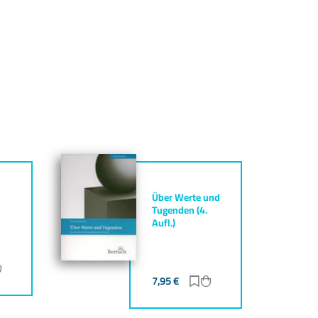
Über Werte und
Tugenden (4.
Aufl.)
ur Merkliste hinzufügen
Zum Warenkorb hinzufügen
7,95
€
Zur Merkliste hinzufüg
Zum Warenkorb hinz