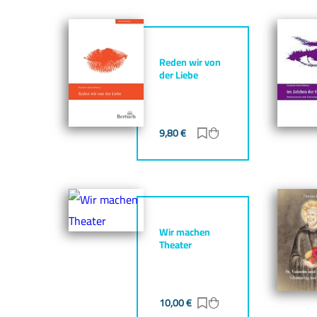
Reden wir von
der Liebe
9,80
€
Zur Merkliste hinzufü
Zum Warenkorb hin
Wir machen
Theater
10,00
€
Zur Merkliste hinzufü
Zum Warenkorb hin