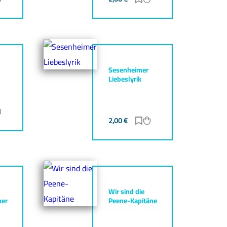
Sesenheimer
Liebeslyrik
ur Merkliste hinzufügen
Zum Warenkorb hinzufügen
2,00
€
Zur Merkliste hinzufüg
Zum Warenkorb hinz
Wir sind die
her
Peene-Kapitäne