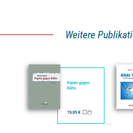
Weitere Publikat
Papier gegen
Kälte
19,95
€
Zur Merkliste hinzufü
Zum Warenkorb hin