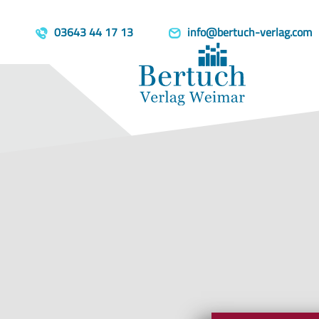
Home
Produkte
Berühmte Lie
template=book, parent=/produkte/, include=hidden, book_person
03643 44 17 13
info@bertuch-verlag.com