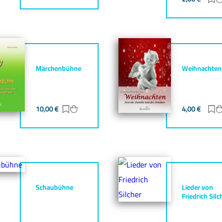
Märchenbühne
Weihnachten
gen
zufügen
10,00
€
Zur Merkliste hinzufügen
Zum Warenkorb hinzufügen
4,00
€
Z
Schaubühne
Lieder von
Friedrich Silc