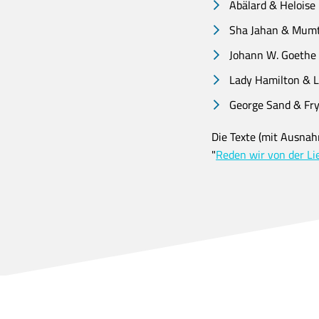
Abälard & Heloise
Sha Jahan & Mum
Johann W. Goethe 
Lady Hamilton & L
George Sand & Fr
Die Texte (mit Ausna
"
Reden wir von der Li