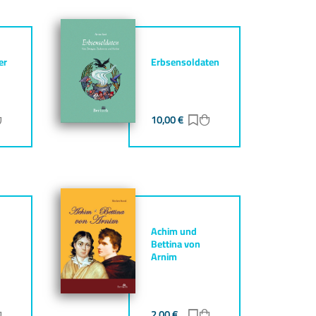
er
Erbsensoldaten
ur Merkliste hinzufügen
Zum Warenkorb hinzufügen
10,00
€
Zur Merkliste hinzufüg
Zum Warenkorb hinz
Achim und
Bettina von
Arnim
ur Merkliste hinzufügen
Zum Warenkorb hinzufügen
2,00
€
Zur Merkliste hinzufüg
Zum Warenkorb hinz