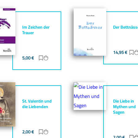
Im Zeichen der
Der Bettnäss
Trauer
14,95
€
Z
gen
zufügen
5,00
€
Zur Merkliste hinzufügen
Zum Warenkorb hinzufügen
St. Valentin und
Die Liebe in
die Liebenden
Mythen und
Sagen
gen
zufügen
2,00
€
Zur Merkliste hinzufügen
Zum Warenkorb hinzufügen
2,00
€
Z