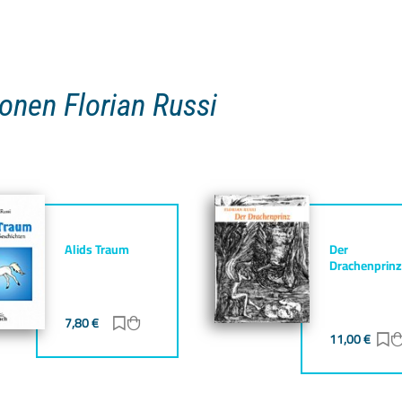
ionen Florian Russi
Alids Traum
Der
Drachenprinz
7,80
€
Zur Merkliste hinzufügen
Zum Warenkorb hinzufügen
gen
zufügen
11,00
€
Z