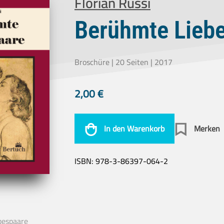
Florian Russi
Berühmte Lieb
Broschüre | 20 Seiten | 2017
2,00
€
In den Warenkorb
Merken
ISBN:
978-3-86397-064-2
bespaare