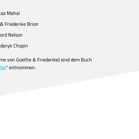
taz Mahal
& Friederike Brion
ord Nelson
yderyk Chopin
hme von Goethe & Friederike) sind dem Buch
ebe
" entnommen.