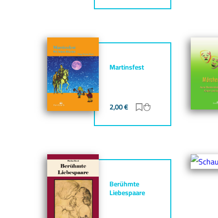
Martinsfest
2,00
€
Zur Merkliste hinzufü
Zum Warenkorb hin
Berühmte
Liebespaare