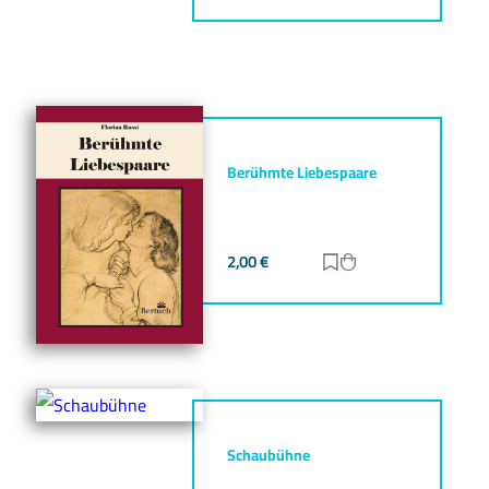
Berühmte Liebespaare
2,00
€
Zur Merkliste hinz
Zum Warenkorb h
Schaubühne