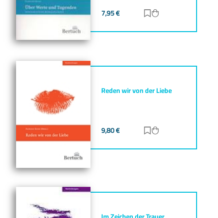
7,95
€
Zur Merkliste hinz
Zum Warenkorb h
Reden wir von der Liebe
9,80
€
Zur Merkliste hinz
Zum Warenkorb h
Im Zeichen der Trauer