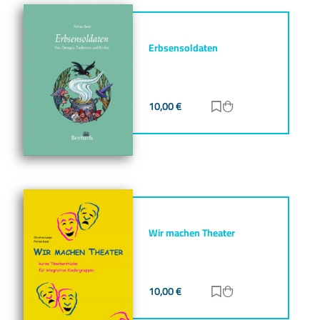
Erbsensoldaten
10,00
€
Zur Merkliste hinz
Zum Warenkorb h
Wir machen Theater
10,00
€
Zur Merkliste hinz
Zum Warenkorb h