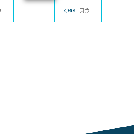
ur Merkliste hinzufügen
Zum Warenkorb hinzufügen
4,95
€
Zur Merkliste hinzufüg
Zum Warenkorb hinz