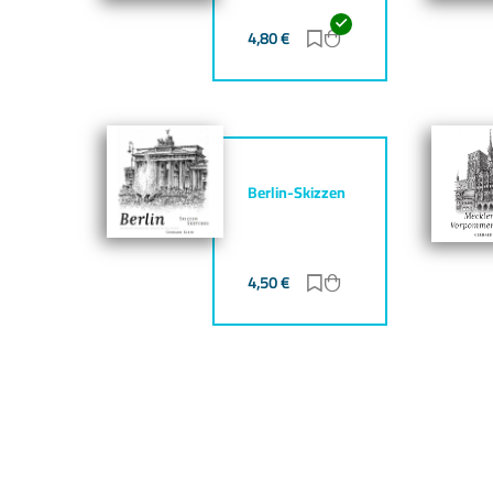
4,80
€
Zur Merkliste hinzufü
Zum Warenkorb hin
Berlin-Skizzen
4,50
€
Zur Merkliste hinzufü
Zum Warenkorb hin