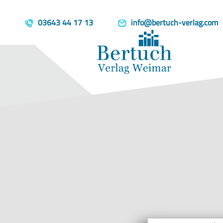
Home
Produkte
Berlin-Skizze
template=book, parent=/produkte/, include=hidden, book_person
03643 44 17 13
info@bertuch-verlag.com