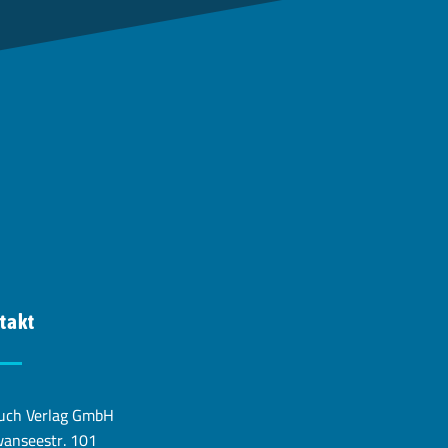
takt
uch Verlag GmbH
anseestr. 101