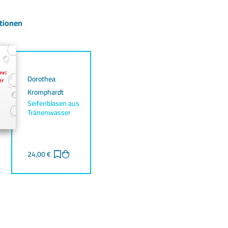
tionen
Dorothea
Kromphardt
Seifenblasen aus
Tränenwasser
24,00
€
Zur Merkliste hinzufügen
Zum Warenkorb hinzufügen