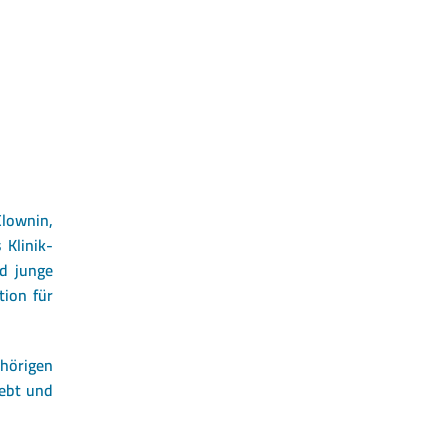
Clownin,
 Klinik-
d junge
tion für
hörigen
lebt und