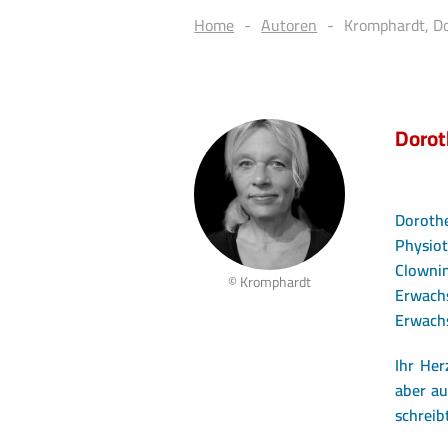
Home
Autoren
Kromphardt, D
Dorot
Dorothe
Physiot
Clown
© Kromphardt
Erwachs
Erwach
Ihr He
aber au
schreib