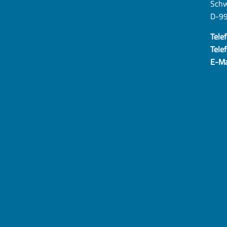
Schw
D-9
Telef
Telef
E-Ma