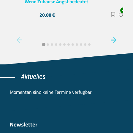
Wenn Zuhause Angst bedeutet
20,00
€
Zur Merk
Zum 
Aktuelles
Momentan sind keine Termine verfügbar
Newsletter