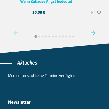
Wenn Zuhause Angst bedeutet
20,00
€
Zur Merk
Zum 
Aktuelles
Momentan sind keine Termine verfügbar
Newsletter