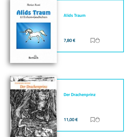
Alids Traum
7,80
€
Zur Merkliste hinz
Zum Warenkorb h
Der Drachenprinz
11,00
€
Zur Merkliste hinz
Zum Warenkorb h