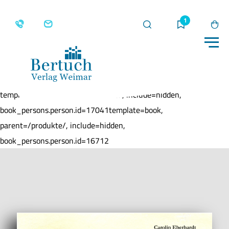
Suche
Merkliste
Wa
Me
Home
Produkte
Wir sind die Gipfelstürmer
template=book, parent=/produkte/, include=hidden,
book_persons.person.id=17041template=book,
parent=/produkte/, include=hidden,
book_persons.person.id=16712