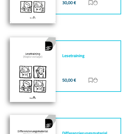
30,00
€
Zur Merkliste hinz
Zum Warenkorb h
Lesetraining
50,00
€
Zur Merkliste hinz
Zum Warenkorb h
Differenzierungsmaterial