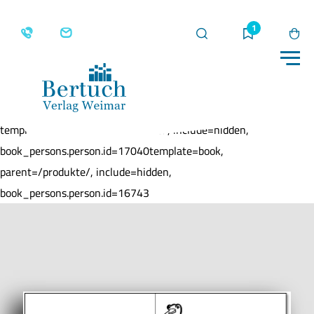
Suche
Merkliste
Wa
Me
Home
Produkte
Viererfenster
template=book, parent=/produkte/, include=hidden,
book_persons.person.id=17040template=book,
parent=/produkte/, include=hidden,
book_persons.person.id=16743