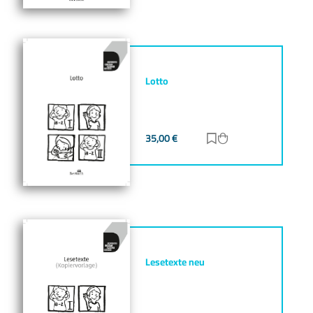
Lotto
35,00
€
Zur Merkliste hinz
Zum Warenkorb h
Lesetexte neu