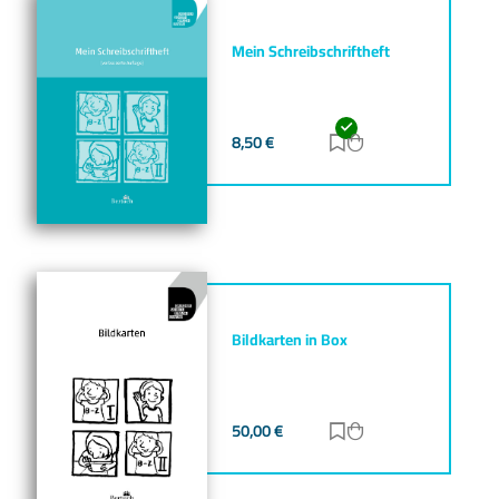
Mein Schreibschriftheft
8,50
€
Zur Merkliste hinz
Zum Warenkorb h
Bildkarten in Box
50,00
€
Zur Merkliste hinz
Zum Warenkorb h