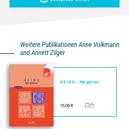
Weitere Publikationen Anne Volkmann
und Annett Zilger
A E I O U … Hör gut zu!
15,00
€
Zur Merkliste hinz
Zum Warenkorb h