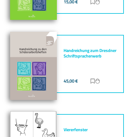
15,00
€
Zur Merkliste hinz
Zum Warenkorb h
Handreichung zum Dresdner
Schriftspracherwerb
45,00
€
Zur Merkliste hinz
Zum Warenkorb h
Viererfenster