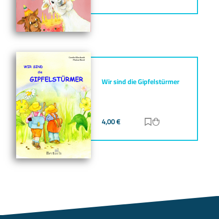
Wir sind die Gipfelstürmer
4,00
€
Zur Merkliste hinz
Zum Warenkorb h