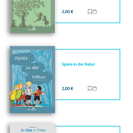
2,00
€
Zur Merkliste hinz
Zum Warenkorb h
Spiele in der Natur
2,00
€
Zur Merkliste hinz
Zum Warenkorb h