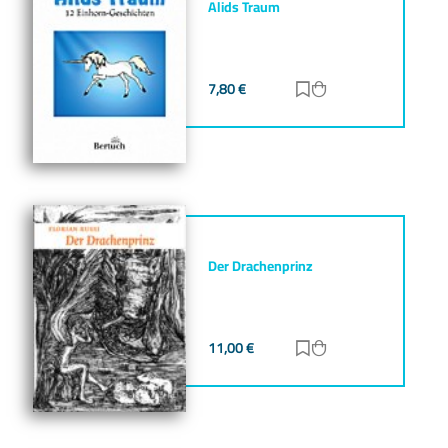
Alids Traum
7,80
€
Zur Merkliste hinz
Zum Warenkorb h
Der Drachenprinz
11,00
€
Zur Merkliste hinz
Zum Warenkorb h