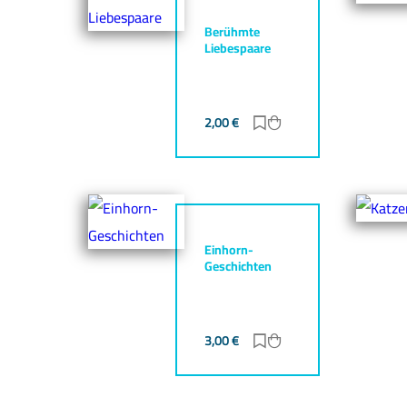
Berühmte
Liebespaare
2,00
€
Zur Merkliste hinzufü
Zum Warenkorb hin
Einhorn-
Geschichten
3,00
€
Zur Merkliste hinzufü
Zum Warenkorb hin