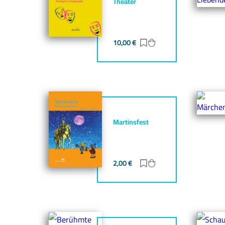
Theater
10,00
€
Zur Merkliste hinzufü
Zum Warenkorb hin
Martinsfest
2,00
€
Zur Merkliste hinzufü
Zum Warenkorb hin