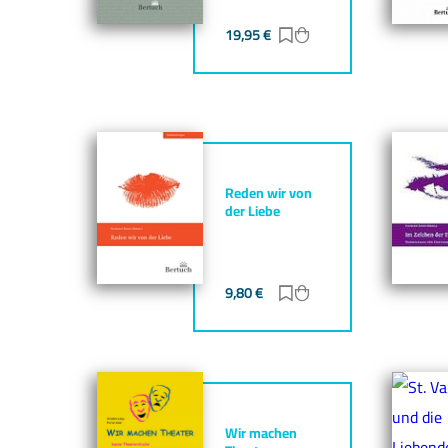
19,95
€
Zur Merkliste hinzufü
Zum Warenkorb hin
Reden wir von
der Liebe
9,80
€
Zur Merkliste hinzufü
Zum Warenkorb hin
Wir machen