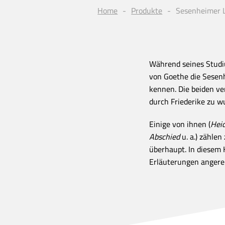
Home
Produkte
Sesenheimer L
Während seines Studi
von Goethe die Sesenh
kennen. Die beiden ve
durch Friederike zu w
Einige von ihnen (
Heid
Abschied
u. a.) zählen
überhaupt. In diesem H
Erläuterungen angerei