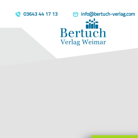
Home
Produkte
Sesenheimer L
template=book, parent=/produkte/, include=hidden, book_person
03643 44 17 13
info@bertuch-verlag.com