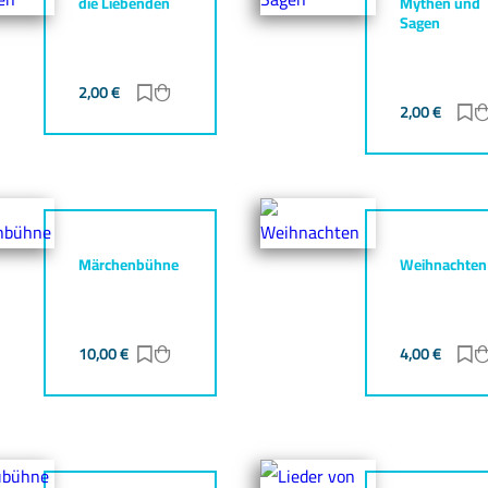
die Liebenden
Mythen und
Sagen
gen
zufügen
2,00
€
Zur Merkliste hinzufügen
Zum Warenkorb hinzufügen
2,00
€
Z
Märchenbühne
Weihnachten
gen
zufügen
10,00
€
Zur Merkliste hinzufügen
Zum Warenkorb hinzufügen
4,00
€
Z