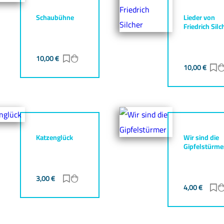
Schaubühne
Lieder von
Friedrich Silc
10,00
€
Zur Merkliste hinzufügen
Zum Warenkorb hinzufügen
gen
zufügen
10,00
€
Z
Katzenglück
Wir sind die
Gipfelstürme
3,00
€
Zur Merkliste hinzufügen
Zum Warenkorb hinzufügen
gen
zufügen
4,00
€
Z