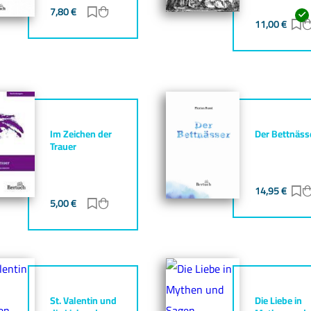
7,80
€
Zur Merkliste hinzufügen
Zum Warenkorb hinzufügen
gen
zufügen
11,00
€
Z
Im Zeichen der
Der Bettnäss
Trauer
14,95
€
Z
gen
zufügen
5,00
€
Zur Merkliste hinzufügen
Zum Warenkorb hinzufügen
St. Valentin und
Die Liebe in