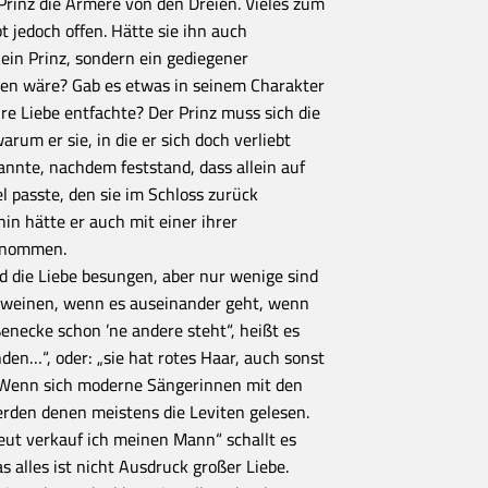
 Prinz die Ärmere von den Dreien. Vieles zum
bt jedoch offen. Hätte sie ihn auch
in Prinz, sondern ein gediegener
n wäre? Gab es etwas in seinem Charakter
re Liebe entfachte? Der Prinz muss sich die
arum er sie, in die er sich doch verliebt
annte, nachdem feststand, dass allein auf
l passte, den sie im Schloss zurück
hin hätte er auch mit einer ihrer
genommen.
d die Liebe besungen, aber nur wenige sind
 weinen, wenn es auseinander geht, wenn
enecke schon ’ne andere steht“, heißt es
nden…“, oder: „sie hat rotes Haar, auch sonst
. Wenn sich moderne Sängerinnen mit den
rden denen meistens die Leviten gelesen.
Heut verkauf ich meinen Mann“ schallt es
 alles ist nicht Ausdruck großer Liebe.