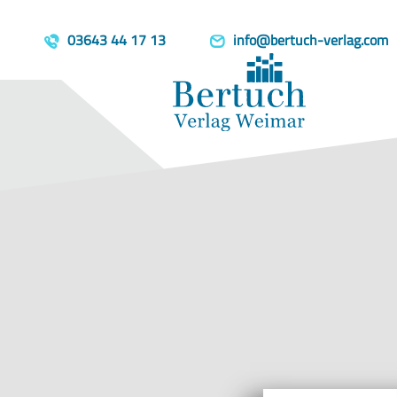
Home
Produkte
Reden wir von
template=book, parent=/produkte/, include=hidden, book_person
03643 44 17 13
info@bertuch-verlag.com