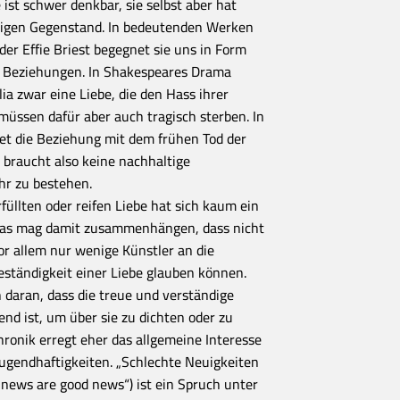
ist schwer denkbar, sie selbst aber hat
nigen Gegenstand. In bedeutenden Werken
r Effie Briest begegnet sie uns in Form
 Beziehungen. In Shakespeares Drama
ia zwar eine Liebe, die den Hass ihrer
müssen dafür aber auch tragisch sterben. In
et die Beziehung mit dem frühen Tod der
e braucht also keine nachhaltige
r zu bestehen.
füllten oder reifen Liebe hat sich kaum ein
Das mag damit zusammenhängen, dass nicht
r allem nur wenige Künstler an die
eständigkeit einer Liebe glauben können.
ch daran, dass die treue und verständige
end ist, um über sie zu dichten oder zu
hronik erregt eher das allgemeine Interesse
Tugendhaftigkeiten. „Schlechte Neuigkeiten
d news are good news“) ist ein Spruch unter