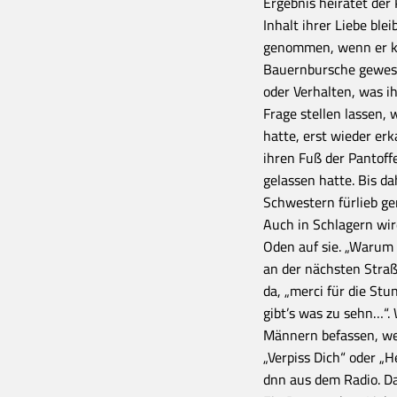
Ergebnis heiratet der
Inhalt ihrer Liebe blei
genommen, wenn er ke
Bauernbursche gewese
oder Verhalten, was ih
Frage stellen lassen, w
hatte, erst wieder erk
ihren Fuß der Pantoffe
gelassen hatte. Bis da
Schwestern fürlieb 
Auch in Schlagern wir
Oden auf sie. „Warum
an der nächsten Straß
da, „merci für die Stu
gibt’s was zu sehn…“
Männern befassen, we
„Verpiss Dich“ oder „
dnn aus dem Radio. Das