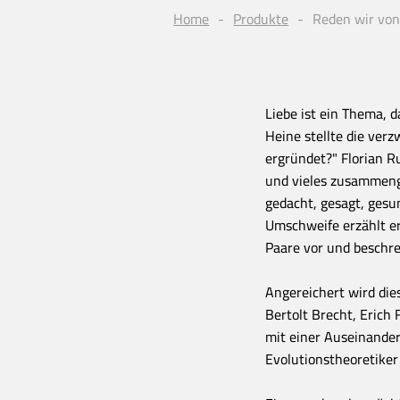
Home
Produkte
Reden wir von
Liebe ist ein Thema, 
Heine stellte die verz
ergründet?" Florian R
und vieles zusammenge
gedacht, gesagt, ges
Umschweife erzählt e
Paare vor und beschrei
Angereichert wird dies
Bertolt Brecht, Erich
mit einer Auseinande
Evolutionstheoretiker