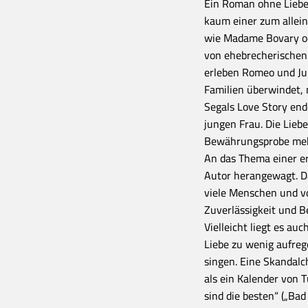
Ein Roman ohne Liebe 
kaum einer zum allei
wie Madame Bovary ode
von ehebrecherischen
erleben Romeo und Jul
Familien überwindet, 
Segals Love Story end
jungen Frau. Die Lieb
Bewährungsprobe meh
An das Thema einer er
Autor herangewagt. 
viele Menschen und vo
Zuverlässigkeit und B
Vielleicht liegt es au
Liebe zu wenig aufreg
singen. Eine Skandalc
als ein Kalender von 
sind die besten“ („Ba