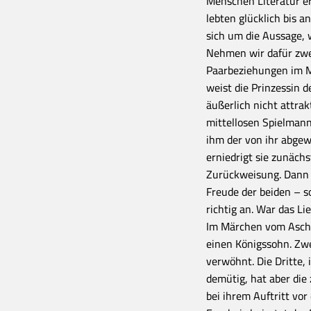
Menschen Literatur er
lebten glücklich bis a
sich um die Aussage, 
Nehmen wir dafür zwei
Paarbeziehungen im Mi
weist die Prinzessin d
äußerlich nicht attrak
mittellosen Spielmann
ihm der von ihr abgew
erniedrigt sie zunächst
Zurückweisung. Dann a
Freude der beiden – so
richtig an. War das Li
Im Märchen vom Asch
einen Königssohn. Zwe
verwöhnt. Die Dritte,
demütig, hat aber die 
bei ihrem Auftritt vo