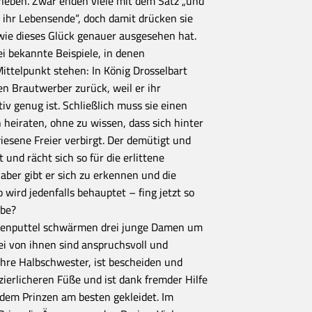
leben. Zwar enden viele mit dem Satz „und
n ihr Lebensende“, doch damit drücken sie
wie dieses Glück genauer ausgesehen hat.
 bekannte Beispiele, in denen
ttelpunkt stehen: In König Drosselbart
en Brautwerber zurück, weil er ihr
tiv genug ist. Schließlich muss sie einen
 heiraten, ohne zu wissen, dass sich hinter
iesene Freier verbirgt. Der demütigt und
 und rächt sich so für die erlittene
ber gibt er sich zu erkennen und die
 wird jedenfalls behauptet – fing jetzt so
ebe?
enputtel schwärmen drei junge Damen um
i von ihnen sind anspruchsvoll und
 ihre Halbschwester, ist bescheiden und
zierlicheren Füße und ist dank fremder Hilfe
r dem Prinzen am besten gekleidet. Im