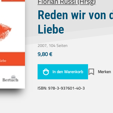
Florian Russi (Hrsg)
Reden wir von 
Liebe
2007, 104 Seiten
9,80
€
In den Warenkorb
Merken
ISBN:
978-3-937601-40-3